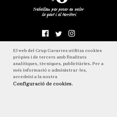
El web del Grup Gavarres utilitza cookies
pròpies i de tercers amb finalitats
analítiques, tècniques, publicitàries. Per a
més informació o administrar-les,
accedeixi a la nostra
Configuració de cookies.
© 2026 GRUP GAVARRES · Germà Agustí 1 · 17244 Cassà de la
Selva · 972 46 29 29 · info@grupgavarres.cat
AVÍS LEGAL
POLÍTICA DE PROTECCIÓ DE DADES