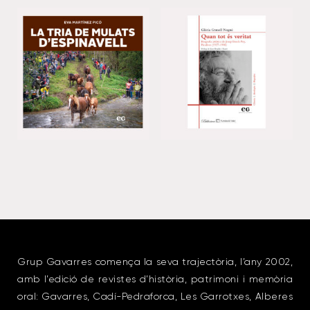
Grup Gavarres comença la seva trajectòria, l’any 2002,
amb l’edició de revistes d’història, patrimoni i memòria
oral: Gavarres, Cadí-Pedraforca, Les Garrotxes, Alberes