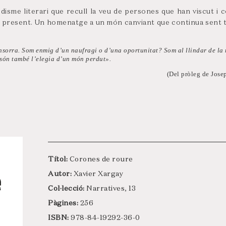
odisme literari que recull la veu de persones que han viscut i 
el present. Un homenatge a un món canviant que continua sent 
’ensorra. Som enmig d’un naufragi o d’una oportunitat? Som al llindar de la 
 són també l’elegia d’un món perdut».
(Del pròleg de Jose
Títol:
Corones de roure
Autor:
Xavier Xargay
Col·lecció:
Narratives, 13
Pàgines:
256
ISBN:
978-84-19292-36-0