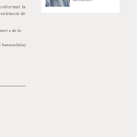
conformat la
testimoni de
mort o de la
p Santaeulàlia)