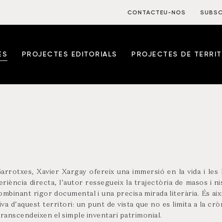
CONTACTEU-NOS
SUBSC
ES
PROJECTES EDITORIALS
PROJECTES DE TERRIT
Garrotxes, Xavier Xargay ofereix una immersió en la vida i les 
periència directa, l’autor ressegueix la trajectòria de masos i 
combinant rigor documental i una precisa mirada literària. És aix
iva d’aquest territori: un punt de vista que no es limita a la crò
ranscendeixen el simple inventari patrimonial.