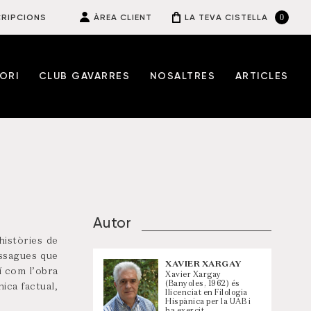
0
RIPCIONS
ÀREA CLIENT
LA TEVA CISTELLA
ORI
CLUB GAVARRES
NOSALTRES
ARTICLES
Autor
històries de
nissagues que
XAVIER XARGAY
í com l’obra
Xavier Xargay
(Banyoles, 1962) és
nica factual,
llicenciat en Filologia
Hispànica per la UAB i
ha exercit…