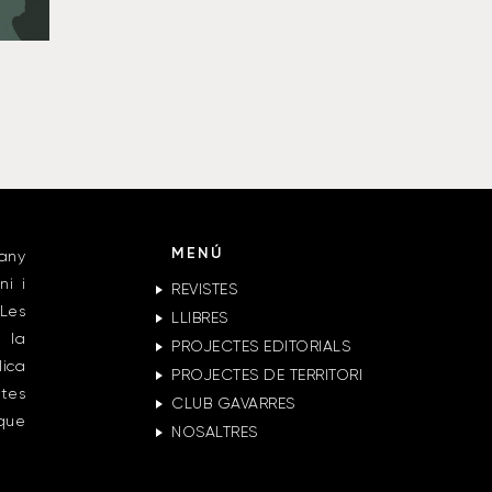
MENÚ
any
ni i
REVISTES
Les
LLIBRES
 la
PROJECTES EDITORIALS
lica
PROJECTES DE TERRITORI
ctes
CLUB GAVARRES
 que
NOSALTRES