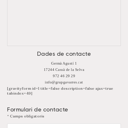
Dades de contacte
Germà Agustí 1
17244 Cassà de la Selva
972 46 29 29
info@grupgavarres.cat
[gravityform id=1 title=false description=false ajax=true
tabindex=49]
Formulari de contacte
* Camps obligatoris
Nom