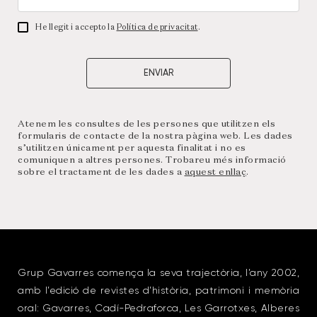
Acceptació
He llegit i accepto la
Política de privacitat
.
de
la
CAPTCHA
política
de
privacitat
*
Atenem les consultes de les persones que utilitzen els
formularis de contacte de la nostra pàgina web. Les dades
s’utilitzen únicament per aquesta finalitat i no es
comuniquen a altres persones. Trobareu més informació
sobre el tractament de les dades a
aquest enllaç
.
Grup Gavarres comença la seva trajectòria, l’any 2002,
amb l’edició de revistes d’història, patrimoni i memòria
oral: Gavarres, Cadí-Pedraforca, Les Garrotxes, Alberes