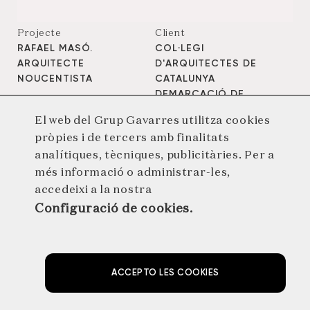
Projecte
Client
RAFAEL MASÓ.
COL·LEGI
ARQUITECTE
D'ARQUITECTES DE
NOUCENTISTA
CATALUNYA
DEMARCACIÓ DE
GIRONA
El web del Grup Gavarres utilitza cookies
Servei
Any d'edició
pròpies i de tercers amb finalitats
PROJECTE GRÀFIC
2007
analítiques, tècniques, publicitàries. Per a
més informació o administrar-les,
accedeixi a la nostra
Configuració de cookies.
ACCEPTO LES COOKIES