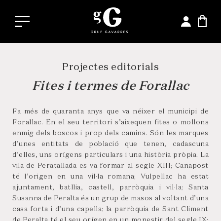
Projectes editorials
Fites i termes de Forallac
Fa més de quaranta anys que va néixer el municipi de
Forallac. En el seu territori s’aixequen fites o mollons
enmig dels boscos i prop dels camins. Són les marques
d’unes entitats de població que tenen, cadascuna
d’elles, uns orígens particulars i una història pròpia. La
vila de Peratallada es va formar al segle XIII; Canapost
té l’origen en una vil·la romana; Vulpellac ha estat
ajuntament, batllia, castell, parròquia i vil·la; Santa
Susanna de Peralta és un grup de masos al voltant d’una
casa forta i d’una capella; la parròquia de Sant Climent
de Peralta té el seu orígen en un monestir del segle IX;