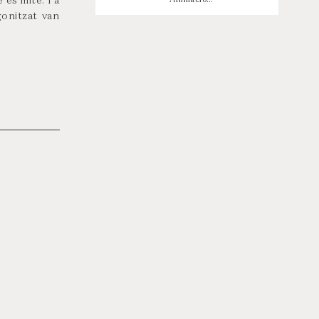
és mite. I a
gonitzat van