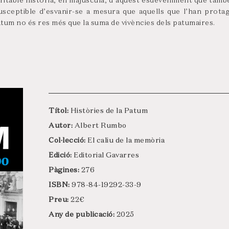
itable història, en majúscula, d’aquest esdeveniment que també 
usceptible d’esvanir-se a mesura que aquells que l’han prota
atum no és res més que la suma de vivències dels patumaires.
Títol:
Històries de la Patum
Autor:
Albert Rumbo
Col·lecció:
El caliu de la memòria
Edició:
Editorial Gavarres
Pàgines:
276
ISBN:
978-84-19292-33-9
Preu:
22€
Any de publicació:
2025