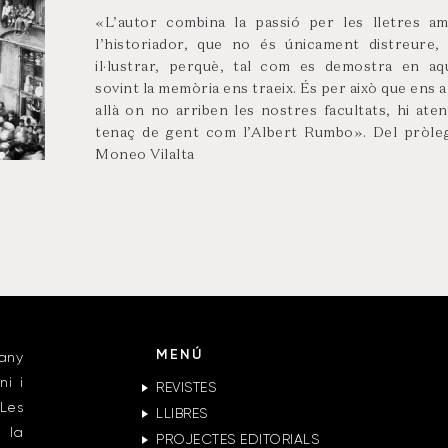
«L’autor combina la passió per les lletres amb
l’historiador, que no és únicament distreure,
il·lustrar, perquè, tal com es demostra en aq
sovint la memòria ens traeix. És per això que ens 
allà on no arriben les nostres facultats, hi ateny
tenaç de gent com l’Albert Rumbo». Del pròle
Moneo Vilalta
MENÚ
any
ni i
REVISTES
Les
LLIBRES
 la
PROJECTES EDITORIALS