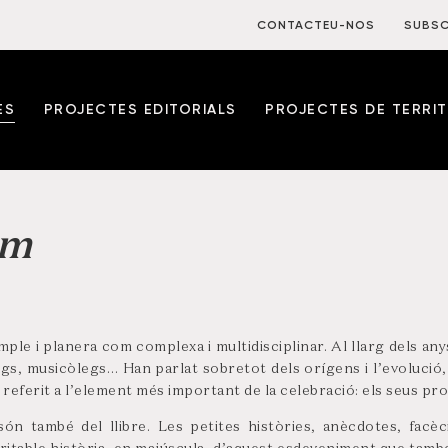
CONTACTEU-NOS
SUBSC
ES
PROJECTES EDITORIALS
PROJECTES DE TERRIT
um
imple i planera com complexa i multidisciplinar. Al llarg dels a
egs, musicòlegs… Han parlat sobretot dels orígens i l’evolució, 
referit a l’element més important de la celebració: els seus pr
són també del llibre. Les petites històries, anècdotes, facèc