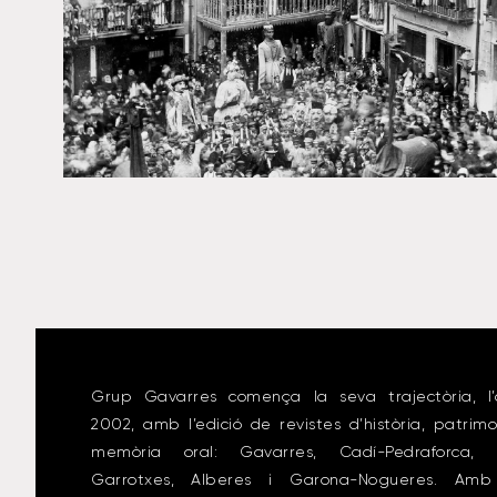
Grup Gavarres comença la seva trajectòria, l’
2002, amb l’edició de revistes d’història, patrimo
memòria oral: Gavarres, Cadí-Pedraforca, 
Garrotxes, Alberes i Garona-Nogueres. Amb