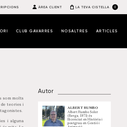
0
RIPCIONS
ÀREA CLIENT
LA TEVA CISTELLA
ORI
CLUB GAVARRES
NOSALTRES
ARTICLES
Autor
nys som molts
de teories i
ALBERT RUMBO
otagonistes.
Albert Rumbo Soler
(Berga, 1971) és
llicenciat en Història i
ies i alguna
postgrau en Gestió i
Animació…