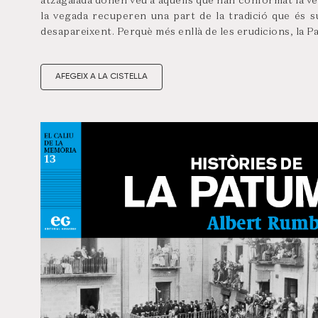
atzagaiada donen veu a aquells que han conformat la ver
la vegada recuperen una part de la tradició que és s
desapareixent. Perquè més enllà de les erudicions, la P
AFEGEIX A LA CISTELLA