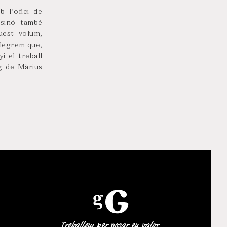
 l’ofici de
 sinó també
uest volum,
alegrem que,
i el treball
g de Màrius