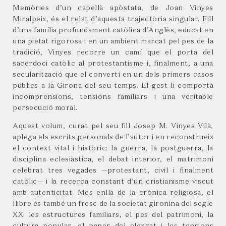
Memòries d’un capellà apòstata, de Joan Vinyes
Miralpeix, és el relat d’aquesta trajectòria singular. Fill
d’una família profundament catòlica d’Anglès, educat en
una pietat rigorosa i en un ambient marcat pel pes de la
tradició, Vinyes recorre un camí que el porta del
sacerdoci catòlic al protestantisme i, finalment, a una
secularització que el convertí en un dels primers casos
públics a la Girona del seu temps. El gest li comportà
incomprensions, tensions familiars i una veritable
persecució moral.
Aquest volum, curat pel seu fill Josep M. Vinyes Vilà,
aplega els escrits personals de l’autor i en reconstrueix
el context vital i històric: la guerra, la postguerra, la
disciplina eclesiàstica, el debat interior, el matrimoni
celebrat tres vegades —protestant, civil i finalment
catòlic— i la recerca constant d’un cristianisme viscut
amb autenticitat. Més enllà de la crònica religiosa, el
llibre és també un fresc de la societat gironina del segle
XX: les estructures familiars, el pes del patrimoni, la
cultura popular, el paper del clergat i les tensions