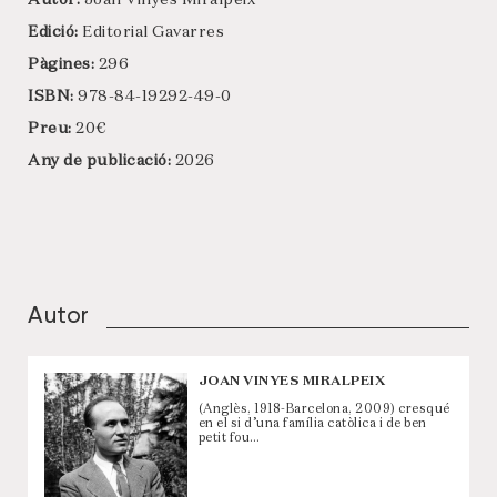
Autor:
Joan Vinyes Miralpeix
Edició:
Editorial Gavarres
Pàgines:
296
ISBN:
978-84-19292-49-0
Preu:
20€
Any de publicació:
2026
Autor
JOAN VINYES MIRALPEIX
(Anglès, 1918-Barcelona, 2009) cresqué
en el si d’una família catòlica i de ben
petit fou…