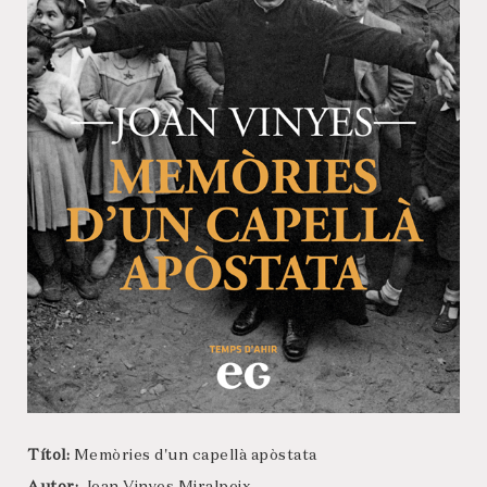
Títol:
Memòries d'un capellà apòstata