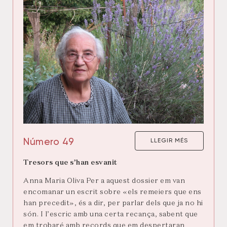
Número 49
LLEGIR MÉS
Tresors que s’han esvanit
Anna Maria Oliva Per a aquest dossier em van
encomanar un escrit sobre «els remeiers que ens
han precedit», és a dir, per parlar dels que ja no hi
són. I l’escric amb una certa recança, sabent que
em trobaré amb records que em despertaran