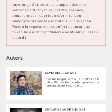
enyorança. Són estones compartides amb
persones entranyables, càlides, serenes,
comprensives i obertes a oferir-te, ben
planerament i sense escarafalls, el que saben.
Però, a la vegada, em reconforta pensar que
deixar-ho escrit contribueix a mantenir viu el seu
record i…
Autors
ELVIS MALLORQUÍ
Elvis Mallorquí Garcia (Riudellots de la
Selva, 1971) és historiador i professor a
l'ensenyament secundari.…
GERARD BAGUÉ I HUGAS