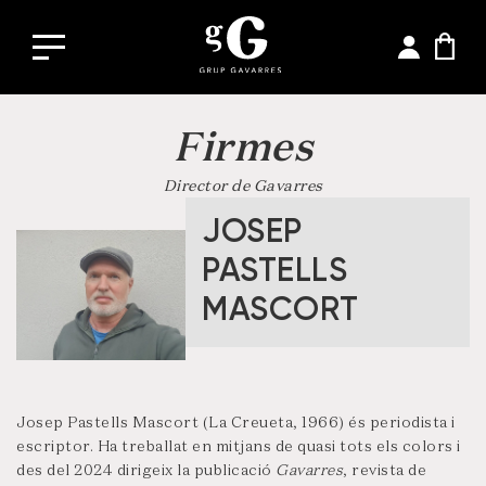
Firmes
Director de Gavarres
JOSEP
PASTELLS
MASCORT
Josep Pastells Mascort (La Creueta, 1966) és periodista i
escriptor. Ha treballat en mitjans de quasi tots els colors i
des del 2024 dirigeix la publicació
Gavarres
, revista de