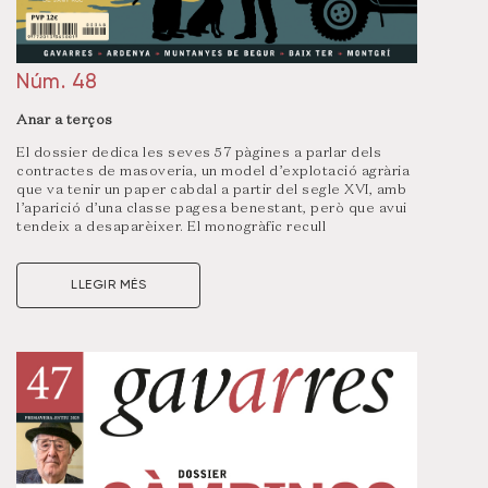
Núm. 48
Anar a terços
El dossier dedica les seves 57 pàgines a parlar dels
contractes de masoveria, un model d’explotació agrària
que va tenir un paper cabdal a partir del segle XVI, amb
l’aparició d’una classe pagesa benestant, però que avui
tendeix a desaparèixer. El monogràfic recull
l’experiència de propietaris i masovers i dona veu a
persones que encara ho són o que ho van ser fins als
anys 60 i 70 del segle passat, quan van començar a
LLEGIR MÉS
canviar les seves condicions de vida i les
circumstàncies econòmiques en què es desenvolupava
l’activitat agrària i forestal. És, doncs, i una vegada més,
la crònica d’un món que se’n va.
Visualitza un resum d’aquest número
clicant aquí