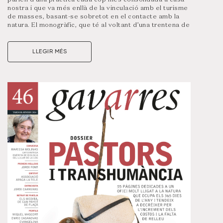
nostra i que va més enllà de la vinculació amb el turisme
de masses, basant-se sobretot en el contacte amb la
natura. El monogràfic, que té al voltant d’una trentena de
col·laboradors i col·laboradores, destaca històries
pròpies de les vacances, com ara la trajectòria
d’establiments icònics i els retrats a clients fidels, però
LLEGIR MÉS
també recupera relats vinculats amb pescadors,
carboners i altres oficis que ‘feien tendes’ per la
necessitat d’acampar en temporades de feina.
El treball contextualitza l’origen i l’evolució de
l’acampada al territori de la publicació, una de les zones
més rellevants de Catalunya en l’oferta i demanda d’una
pràctica que va néixer a mitjan del segle XX, però també
compta amb veus actuals que detallen l’evolució
d’aquest sector a casa nostra i les diferents variants
que han anat aflorant.
Visualitza un resum d’aquest número
clicant aquí