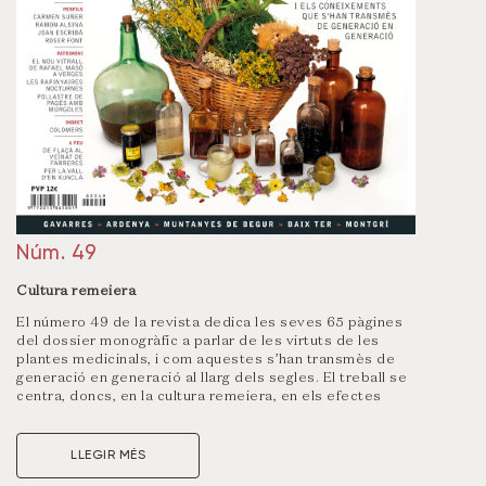
Núm. 49
Cultura remeiera
El número 49 de la revista dedica les seves 65 pàgines
del dossier monogràfic a parlar de les virtuts de les
plantes medicinals, i com aquestes s’han transmès de
generació en generació al llarg dels segles. El treball se
centra, doncs, en la cultura remeiera, en els efectes
terapèutics que ofereix i en els usos alimentaris dels
organismes vegetals que podem trobar en l’àmbit
geogràfic de la revista.
LLEGIR MÉS