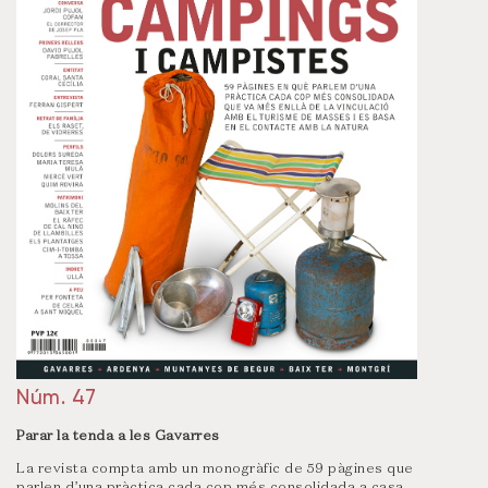
Núm. 47
Parar la tenda a les Gavarres
La revista compta amb un monogràfic de 59 pàgines que
parlen d’una pràctica cada cop més consolidada a casa