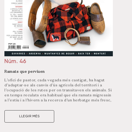
Núm. 46
Ramats que perviuen
L’ofici de pastor, cada vegada més castigat, ha hagut
d’adaptar-se als canvis d’ús agrícola del territori i a
l’ocupació de les rutes per on transitaven els animals. Si
en temps reculats era habitual que els ramats migressin
a l’estiu i a l’hivern a la recerca d’un herbatge més fresc,
ja fa quasi tres dècades que es va fer l’última
transhumància a peu del Baix Empordà fins al Ripollès.
LLEGIR MÉS
Aquest monogràfic de
Gavarres
, que consta de 55
pàgines, ofereix aquesta mirada nostàlgica, pròpia d’un
ofici antiquíssim que tendeix a decréixer per diversos