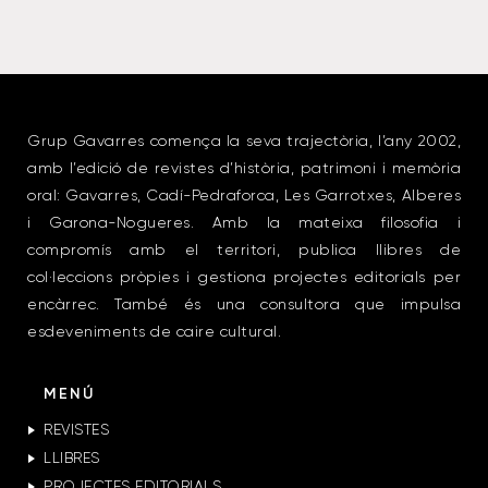
motius: la progressiva mecanització i estabulació; la
burocràcia feixuga; la irrupció, a vegades fulminant, de
les noves tecnologies… No obstant això, la mirada
també s’eixampla cap a l’avui, amb la veu de pastors que
encara dignifiquen l’ofici a base de treball i tenacitat.
Visualitza un resum d’aquest número clicant a la portada
Grup Gavarres comença la seva trajectòria, l’any 2002,
amb l’edició de revistes d’història, patrimoni i memòria
oral: Gavarres, Cadí-Pedraforca, Les Garrotxes, Alberes
i Garona-Nogueres. Amb la mateixa filosofia i
compromís amb el territori, publica llibres de
col·leccions pròpies i gestiona projectes editorials per
encàrrec. També és una consultora que impulsa
esdeveniments de caire cultural.
MENÚ
REVISTES
LLIBRES
PROJECTES EDITORIALS