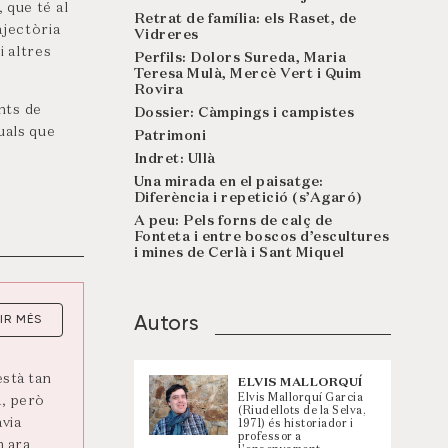
 que té al
Retrat de família: els Raset, de
ajectòria
Vidreres
i altres
Perfils: Dolors Sureda, Maria
Teresa Mulà, Mercè Vert i Quim
Rovira
ants de
Dossier: Càmpings i campistes
uals que
Patrimoni
Indret: Ullà
Una mirada en el paisatge:
Diferència i repetició (s’Agaró)
A peu: Pels forns de calç de
Fonteta i entre boscos d’escultures
i mines de Cerlà i Sant Miquel
IR MÉS
Autors
està tan
ELVIS MALLORQUÍ
Elvis Mallorquí Garcia
a, però
(Riudellots de la Selva,
avia
1971) és historiador i
professor a
m ara