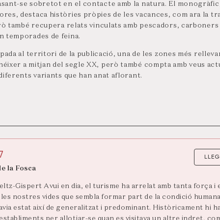
asant-se sobretot en el contacte amb la natura. El monogràfic,
ores, destaca històries pròpies de les vacances, com ara la tr
 però també recupera relats vinculats amb pescadors, carboners 
en temporades de feina.
mpada al territori de la publicació, una de les zones més rellev
 néixer a mitjan del segle XX, però també compta amb veus act
 diferents variants que han anat aflorant.
7
LLEG
de la Fosca
tz-Gispert Avui en dia, el turisme ha arrelat amb tanta força i 
 les nostres vides que sembla formar part de la condició human
ia estat així de generalitzat i predominant. Històricament hi h
stabliments per allotjar-se quan es visitava un altre indret, co