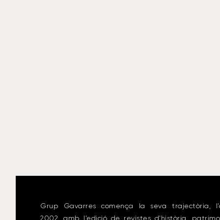
Grup Gavarres comença la seva trajectòria, l’
2002, amb l’edició de revistes d’història, patrimo