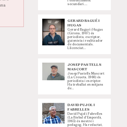
l'ensenyament
secundari.…
una
GERARD BAGUÉ I
HUGAS
Gerard Bagué i Hugas
(Girona, 1967) és
periodista, escriptor,
guionista i realitzador
de documentals.
Llicenciat…
JOSEP PASTELLS
MASCORT
Josep Pastells Mascort
(La Creueta, 1966) és
periodista i escriptor.
Ha treballat en mitjans
de…
DAVID PUJOL I
FABRELLES
David Pujol i Fabrelles
(La Bisbal d'Empordà,
1965) és mestre i
pedagog. Ha redactat,