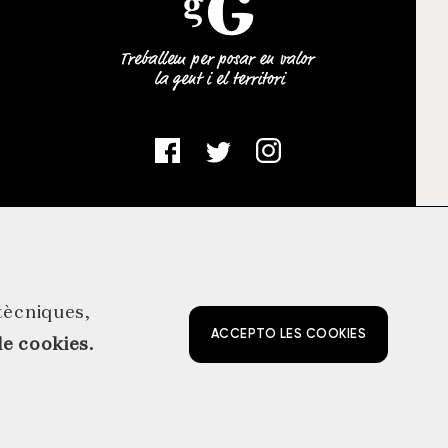
 tècniques,
ACCEPTO LES COOKIES
e cookies.
o@grupgavarres.cat
TTER
by NEORG