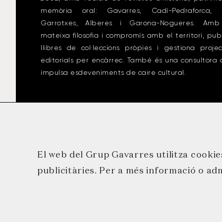
memòria oral: Gavarres, Cadí-Pedraforca, 
Garrotxes, Alberes i Garona-Nogueres. Amb
mateixa filosofia i compromís amb el territori, pub
llibres de col·leccions pròpies i gestiona proje
editorials per encàrrec. També és una consultora
impulsa esdeveniments de caire cultural.
El web del Grup Gavarres utilitza cookies
publicitàries. Per a més informació o adm
© 2026 GRUP GAVAR
AVÍS LEGAL
P