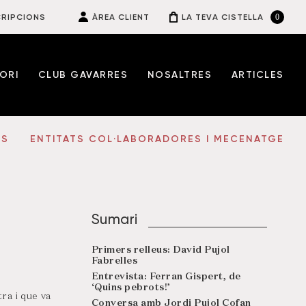
0
RIPCIONS
ÀREA CLIENT
LA TEVA CISTELLA
ORI
CLUB GAVARRES
NOSALTRES
ARTICLES
ES
ENTITATS COL·LABORADORES I MECENATGE
Sumari
Primers relleus: David Pujol
Fabrelles
Entrevista: Ferran Gispert, de
‘Quins pebrots!’
ra i que va
Conversa amb Jordi Pujol Cofan