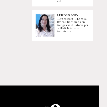
sol…
LURDES BOIX
Lurdes Boix (L’Escala,
1957). Llicenciada en
Geografia i Història per
la UAB. Màster en
Arxivística…