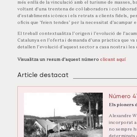
més enllà de la vinculació amb el turisme de masses, b
voltant d’una trentena de col·laboradors i col·laborad
d’establiments icònics i els retrats a clients fidels,
oficis que ‘feien tendes’ per la necessitat d’acampar 
El treball contextualitza l’origen i l’evolució de l’aca
Catalunya en l’oferta i demanda d’una pràctica que va
detallen l’evolució d’aquest sector a casa nostra i les
Visualitza un resum d’aquest número
clicant aquí
Article destacat
Número 4
Els pioners 
Alexandre Wel
incorporat a
no sempre hav
determinats e