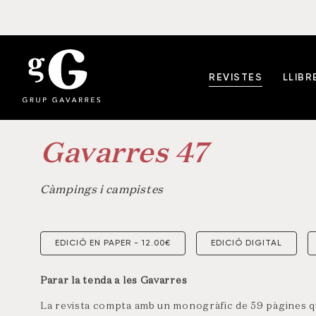
REVISTES
LLIBR
Gavarres 47
Càmpings i campistes
EDICIÓ EN PAPER - 12.00€
EDICIÓ DIGITAL
Parar la tenda a les Gavarres
La revista compta amb un monogràfic de 59 pàgines qu