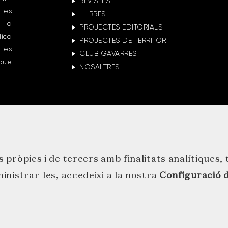
REVISTES
Les
LLIBRES
 la
PROJECTES EDITORIALS
lica
PROJECTES DE TERRITORI
ctes
CLUB GAVARRES
 que
NOSALTRES
 pròpies i de tercers amb finalitats analítiques,
inistrar-les, accedeixi a la nostra
Configuració d
RES · Germà Agustí 1 · 17244 Cassà de la Selva · 972 46 29 29 · inf
OLÍTICA DE PROTECCIÓ DE DADES
POLÍTICA DE COOKIES
NEWSLE