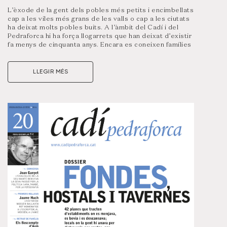
L’èxode de la gent dels pobles més petits i encimbellats
cap a les viles més grans de les valls o cap a les ciutats
ha deixat molts pobles buits. A l’àmbit del Cadí i del
Pedraforca hi ha força llogarrets que han deixat d’existir
fa menys de cinquanta anys. Encara es coneixen famílies
que recorden haver estat els darrers en habitar els
nuclis més aïllats. En el proper número volem parlar amb
aquesta gent per tal que ens expliquin què els va
LLEGIR MÉS
empènyer a marxar, quins són els seus records, com els
va afectar aquest canvi…Buscarem els pobles que avui
són buits a l’Alt Urgell, al Berguedà o a la Cerdanya, i
identificarem aquells que s’han recuperat amb l’arribada
de nous habitants.
Visualitza un resum d’aquest número clicant a la portada