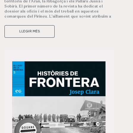
territoris de l’Aran, la Ribagorça i els Pallars Jussà i
Sobirà. El primer número de la revista ha dedicat el
dossier als oficis i el món del treball en aquestes
comarques del Pirineu. L’aïllament que sovint atribuïm a
aquestes valls i muntanyes es desdibuixa si fem una
mirada enrere i ens adonem que, com a terra de
LLEGIR MÉS
frontera, els Pallars, la Ribagorça i l’Aran han estat
tradicionalment espai d’intercanvi de béns i també de
coneixements, molts dels quals aplicats a la matèria que
centra aquest dossier: els oficis.
A la venda a partir del 14 de maig als quioscos i llibreries
habituals.
Visualitza un resum d’aquest número clicant a la
portada