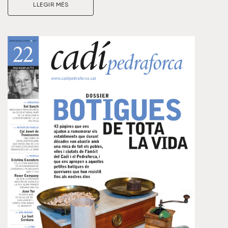
les represàlies de l’exèrcit franquista a finals de la
LLEGIR MÉS
Guerra Civil. Parlem dels protagonistes de l’èxode,
fossin exiliats o passadors; dels camins, corriols i colls
costeruts que van resseguir amb la mirada fixada cap a
França; o dels masos i llocs de pas on es dormia i es
reparaven forces camí de l’exili.
Visualitza un resum d’aquest número clicant a la portada