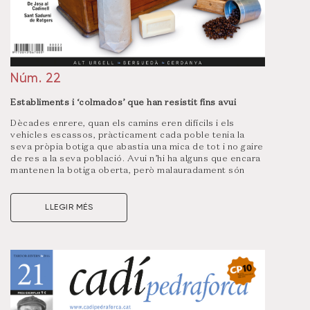
Núm. 22
Establiments i ‘colmados’ que han resistit fins avui
Dècades enrere, quan els camins eren difícils i els
vehicles escassos, pràcticament cada poble tenia la
seva pròpia botiga que abastia una mica de tot i no gaire
de res a la seva població. Avui n’hi ha alguns que encara
mantenen la botiga oberta, però malauradament són
l’excepció. A les poblacions més grans habitualment hi
ha hagut una major especialització en el comerç. Tot i
això, del que tothom coneix com a
colmados
n’hi ha hagut
LLEGIR MÉS
sempre i, en el cas de la Seu d’Urgell, alguns han arribat
fins als nostres dies.
Visualitza un resum d’aquest número clicant a la portada