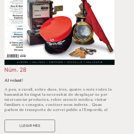
Núm. 28
Al volant!
A peu, a cavall, sobre dues, tres, quatre o més rodes la
humanitat ha tingut la necessitat de desplaçar-se per
intercanviar productes, rebre atenció mèdica, visitar
familiars o coneguts, conèixer nous indrets… Quan
parlem de transports de servei públic a l’Empordà, el
Vallespir i el Rosselló ens referim, d’una banda, sobretot
als cotxes de línia, autocars, autobusos, òmnibus,
ordinaris –tots cinc mots sinònims, o amb lleus
LLEGIR MÉS
matisos–, és a dir, un mitjà de transport per carretera i