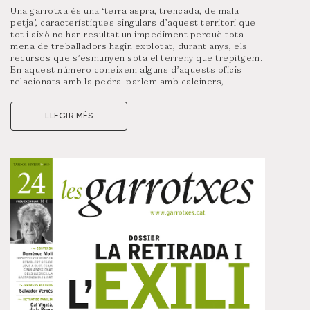
Una garrotxa és una ‘terra aspra, trencada, de mala
petja’, característiques singulars d’aquest territori que
tot i això no han resultat un impediment perquè tota
mena de treballadors hagin explotat, durant anys, els
recursos que s’esmunyen sota el terreny que trepitgem.
En aquest número coneixem alguns d’aquests oficis
relacionats amb la pedra: parlem amb calciners,
escoltem les vivències de picapedrers i miners, prenem
nota de les experiències dels pouaters…Aquest
LLEGIR MÉS
recorregut per conèixer testimonis també ens servirà
per resseguir el país: la mina de les Ferreres a
Rocabruna o les mines d’Ogassa. També posem en
relleu materials icònics nostrats: les pedreres de Basalt
de Castellfollit, els murs de pedra seca o el travertí
banyolí, fonamentals per entendre l’arquitectura i el
patrimoni del nostre paisatge.
A la venda a partir del 16 d’octubre als quioscos i
llibreries habituals.
Visualitza un resum d’aquest número clicant a la portada