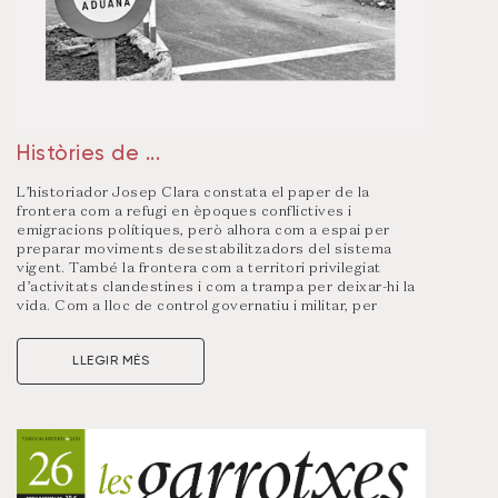
Històries de ...
L’historiador Josep Clara constata el paper de la
frontera com a refugi en èpoques conflictives i
emigracions polítiques, però alhora com a espai per
preparar moviments desestabilitzadors del sistema
vigent. També la frontera com a territori privilegiat
d’activitats clandestines i com a trampa per deixar-hi la
vida. Com a lloc de control governatiu i militar, per
garantir la defensa del territori davant d’enemics
eventuals, i com a espai on els drets humans no són
LLEGIR MÉS
respectats. Com a escenari d’episodis de la vida
econòmica, religiosa i social de les poblacions que s’hi
assentaren. I l’autor tampoc no oblida el fet que, dins la
frontera, no s’alcen només límits o murs territorials, sinó
que marquen poder, dependència i subordinació entre
les persones.