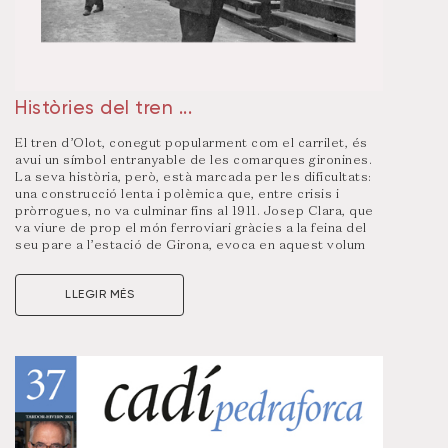
Històries del tren ...
El tren d’Olot, conegut popularment com el carrilet, és
avui un símbol entranyable de les comarques gironines.
La seva història, però, està marcada per les dificultats:
una construcció lenta i polèmica que, entre crisis i
pròrrogues, no va culminar fins al 1911. Josep Clara, que
va viure de prop el món ferroviari gràcies a la feina del
seu pare a l’estació de Girona, evoca en aquest volum
més de seixanta episodis amb una munió de moments,
episodis, personatges, tragèdies, anècdotes i vivències
LLEGIR MÉS
d’usuaris i professionals de les vies fèrries.
Els diferents capítols, que descansen sobre dades
inèdites d’arxiu, lectura de premsa periòdica,
observacions i experiències, viatgen pel temps i l’espai.
Més que per la part tècnica, l’autor s’interessa per
resseguir aspectes socials, incidències sonades,
aspectes populars i quotidians d’un tren que ara és de
llegenda.