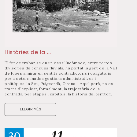
Històries de la ...
El fet de trobar-se en un espai incòmode, entre terres
divisòries de conques fluvials, ha portat la gent de la Vall
de Ribes a mirar en sentits contradictoris i obligatoris
per a determinades gestions administratives i
polítiques: la Seu, Puigcerdà, Girona… Aquí, però, no es
tracta d’explicar, formalment, la trajectòria de la
contrada, per etapes i capítols, la història del territori,
sinó d’aplegar successos emmarcats en un mateix
escenari, que poden llegir-se per l’ordre que prefereixi
LLEGIR MÉS
el lector i per separat. És la tònica habitual de la
col·lecció. Això no vol dir que el llibre no aporti dades
inèdites; n’hi ha, certament, tretes d’arxius sobre
temàtiques poc estudiades.
En total, són més de setanta les històries que