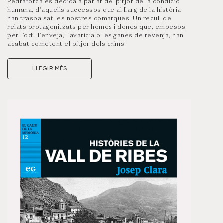
Pedraforca es dedica a parlar del pitjor de la condició
humana, d’aquells successos que al llarg de la història
han trasbalsat les nostres comarques. Un recull de
relats protagonitzats per homes i dones que, empesos
per l’odi, l’enveja, l’avarícia o les ganes de revenja, han
acabat cometent el pitjor dels crims.
En aquesta ocasió, doncs, el monogràfic es tenyeix
completament de negre amb històries de morts
LLEGIR MÉS
violentes que han tingut lloc al llarg dels darrers segles a
casa nostra. Unes històries, algunes antigues i altres de
més actuals, que, en definitiva, posen sobre la taula el
pitjor de cada casa.
Visualitza un resum d’aquest número clicant a la portada