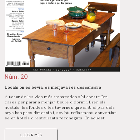
Núm. 20
Locals on es bevia, es menjava i es descansava
A tocar de les vies més transitades s’hi construïen
cases per parar a menjar, beure o dormir. Eren els
hostals, les fondes o les tavernes que amb el pas dels
anys han pres dimensió i, sovint, refinament, convertint-
se en hotels o restaurants reconeguts. En aquest
número parlem dels clients, dels hostalers, dels
cambrers i de les cambreres que n’han viscut de tots
colors. Expliquem anècdotes, revivim els millors
LLEGIR MÉS
moments d’aquests establiments i en repassem la