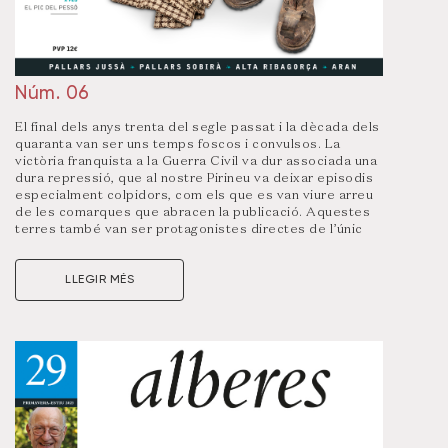
Núm. 06
El final dels anys trenta del segle passat i la dècada dels
quaranta van ser uns temps foscos i convulsos. La
victòria franquista a la Guerra Civil va dur associada una
dura repressió, que al nostre Pirineu va deixar episodis
especialment colpidors, com els que es van viure arreu
de les comarques que abracen la publicació. Aquestes
terres també van ser protagonistes directes de l’únic
intent d’acabar amb el règim franquista que es va acabar
posant en pràctica -en aquest cas, a l’Aran, però amb
LLEGIR MÉS
afectacions també a les comarques veïnes-. L’arribada
del nazisme a l’altra banda del Pirineu i els efectes de la
Segona Guerra Mundial van acabar de completar el
còctel d’un període tan dolorós com important de
rememorar.
Cronològicament, el dossier s’inicia allà on vam deixar el
relat que vam iniciar al número 2 de la revista, quan vam
parlar dels
temps de la guerra i l’exili
. Per exemple, en
alguns casos ens situem amb la guerra encara en marxa,
però lluny ja de les nostres comarques, un context que