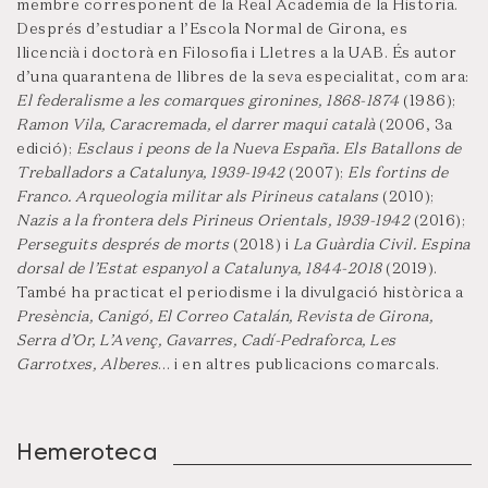
membre corresponent de la Real Academia de la Historia.
Després d’estudiar a l’Escola Normal de Girona, es
llicencià i doctorà en Filosofia i Lletres a la UAB. És autor
d’una quarantena de llibres de la seva especialitat, com ara:
El federalisme a les comarques gironines, 1868-1874
(1986);
Ramon Vila, Caracremada, el darrer maqui català
(2006, 3a
edició);
Esclaus i peons de la Nueva España. Els Batallons de
Treballadors a Catalunya, 1939-1942
(2007);
Els fortins de
Franco. Arqueologia militar als Pirineus catalans
(2010);
Nazis a la frontera dels Pirineus Orientals, 1939-1942
(2016);
Perseguits després de morts
(2018) i
La Guàrdia Civil. Espina
dorsal de l’Estat espanyol a Catalunya, 1844-2018
(2019).
També ha practicat el periodisme i la divulgació històrica a
Presència, Canigó, El Correo Catalán, Revista de Girona,
Serra d’Or, L’Avenç, Gavarres, Cadí-Pedraforca, Les
Garrotxes, Alberes
… i en altres publicacions comarcals.
Hemeroteca