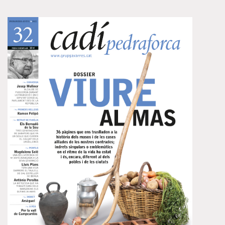
sobre rodes. Però en aquest dossier també ens referim,
de l’altra, als trens, la més popular la línia que uneix
Barcelona amb Figueres des de 1877 i amb Portbou des
de 1878, i que ha marcat tant les poblacions per on
passa. No ens volem oblidar, però, d’altres línies
ferroviàries. Ni tampoc d’un altre mitjà, el taxi.
Visualitza un resum d’aquest número clicant a la portada