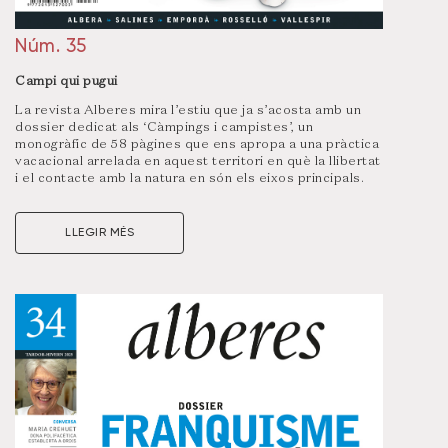
Núm. 35
Campi qui pugui
La revista Alberes mira l’estiu que ja s’acosta amb un
dossier dedicat als ‘Càmpings i campistes’, un
monogràfic de 58 pàgines que ens apropa a una pràctica
vacacional arrelada en aquest territori en què la llibertat
i el contacte amb la natura en són els eixos principals.
Així doncs, el treball dona veu a propietaris i clients, i
també ofereix una perspectiva històrica, com ara les
tendes que muntaven els carboners i pescadors per
LLEGIR MÉS
necessitat, no pas per activitat lúdica.
Visualitza un resum d’aquest número clicant
aquí