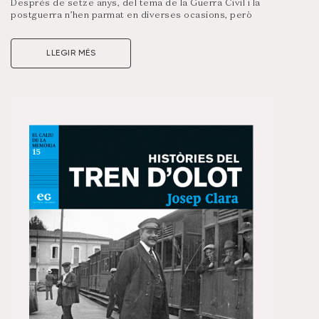
Després de setze anys, del tema de la Guerra Civil i la
postguerra n’hen parmat en diverses ocasions, però
sense tanta atenció com ara en aquest dossier sobre el
franquisme i la repressió.
LLEGIR MÉS
El treball, format per un dossier monogràfic de 54
pàgines, dona a conèixer de quina manera va afectar el
règim als habitants de l’Alt Empordà des del final de la
guerra fins a la mort del dictador, el 1975. Per això ens
apropa al conjunt de records, represàlies, exilis i lluites
de dones i homes que van patir un règim autoritari
durant dècades. La publicació parla de llibertats
retallades des de diverses perspectives –l’església,
l’escola i l’exèrcit–, que van provocar, de retruc, que la
llengua i la simbologia catalanes fossin reprimides. Hi
han participat una trentena de col·laboradors.
Visualitza un resum d’aquest número clicant
aquí