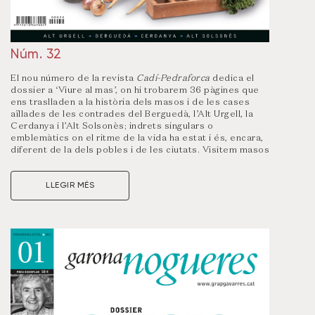
Núm. 32
El nou número de la revista
Cadí-Pedraforca
dedica el
dossier a ‘Viure al mas’, on hi trobarem 36 pàgines que
ens traslladen a la història dels masos i de les cases
aïllades de les contrades del Berguedà, l’Alt Urgell, la
Cerdanya i l’Alt Solsonès; indrets singulars o
emblemàtics on el ritme de la vida ha estat i és, encara,
diferent de la dels pobles i de les ciutats. Visitem masos
amb un grapat d’anys d’història, amb famílies que encara
hi viuen i altres que s’han hagut de traslladar, però de
LLEGIR MÉS
tant en tant hi fan vida, altres hi fan de masovers o fins i
tot, els més joves de la familia han decidit seguir el
relleu familiar.
La revista també compta amb les seves seccions
habituals com els primers relleus, la conversa, els
perfils, el Retrat de família, patrimoni, l’indret i les rutes
a peu.
Visualitza un resum d’aquest número clicant a la portada