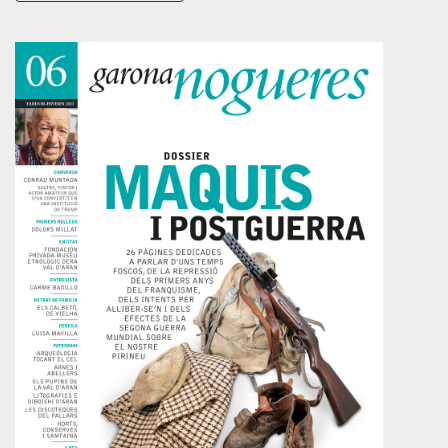
cada fet hi ha un paper que l’acredita, que sustenta el
que s’escriu.
Aquesta base documental es complementa amb un
recull fotogràfic que també ens fa anar de recules cap al
passat, sempre amb l’objectiu de conèixer com era la
vall i com era la vida que s’hi esmunyia: de l’estiueig a
Camprodon o les excursions des de Setcases o Molló
muntanya amunt cap als estralls dels aiguats i les
nevades o als records d’uns temps tenyits per la
dictadura franquista.