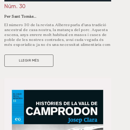
Núm. 30
Per Sant Tomàs…
El número 30 de la revista
Alberes
parla d’una tradició
ancestral de casa nostra, la matança del porc. Aquesta
escena, anys enrere molt habitual en masos i cases de
poble de les nostres contrades, avui cada vegada és
més esporàdica: ja no és una necessitat alimentària com
abans, més aviat les dietes modernes i l’excés de
colesterol en dissuadeix el consum de la gent. En aquest
dossier, però, recuperem el seu llegat parlant amb
LLEGIR MÉS
matadors i botifarreres, però també amb carnissers,
artesans i famílies que cada hivern encara posen el
perol al foc.
Més enllà del monogràfic, la publicació també inclou
entrevistes i reportatges d’actualitat; una ‘Conversa’
amb la Miquela Valls, gran defensora de la llengua, la
cultura i la literatura catalana a la Catalunya del Nord; els
‘Primers relleus’, de la mà d’Henar Galán; la trajectòria
dels Lladó de Borrassà al ‘Retrat de família’, o els racons
de Saus, Camallera i Llampaies a l”Indret’. Com sempre,
també hi ha articles de patrimoni, dues rutes per fer a
peu i continguts que fan una picada d’ullet a l’actualitat.