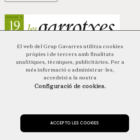
història. Parlem de les famílies de les nostres
comarques que una generació rere l’altra han viscut de
servir àpats i allotjar hostes.
Visualitza un resum d’aquest número clicant a la portada
El web del Grup Gavarres utilitza cookies
pròpies i de tercers amb finalitats
analítiques, tècniques, publicitàries. Per a
més informació o administrar-les,
accedeixi a la nostra
Configuració de cookies.
ACCEPTO LES COOKIES