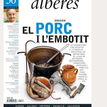
conformen el llibre, agrupades per afinitats temàtiques i
amb preeminència dels aspectes socials en sentit ampli.
Hi trobareu molts noms propis, els de la gent que fa o
pretén de fer la història o la sofreix calladament o
públicament.