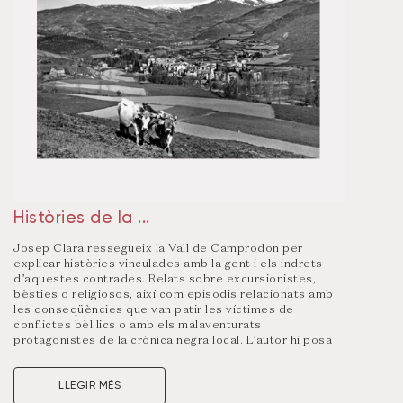
Visualitza un resum d’aquest número clicant a la
portada
Històries de la ...
Josep Clara ressegueix la Vall de Camprodon per
explicar històries vinculades amb la gent i els indrets
d’aquestes contrades. Relats sobre excursionistes,
bèsties o religiosos, així com episodis relacionats amb
les conseqüències que van patir les víctimes de
conflictes bèl·lics o amb els malaventurats
protagonistes de la crònica negra local. L’autor hi posa
èmfasi a través d’un llibre, l’onzè volum de la col·lecció
‘El caliu de la memòria’, que es fonamenta a través d’un
LLEGIR MÉS
exhaustiu treball de documentació, una recerca que
dota la publicació de fiabilitat i precisió: al darrere de