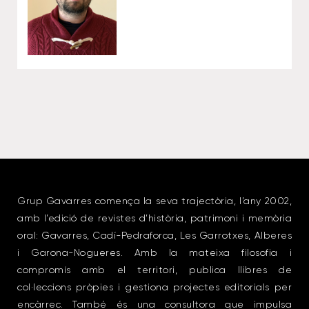
Grup Gavarres comença la seva trajectòria, l’any 2002,
amb l’edició de revistes d’història, patrimoni i memòria
oral: Gavarres, Cadí-Pedraforca, Les Garrotxes, Alberes
i Garona-Nogueres. Amb la mateixa filosofia i
compromís amb el territori, publica llibres de
col·leccions pròpies i gestiona projectes editorials per
encàrrec. També és una consultora que impulsa