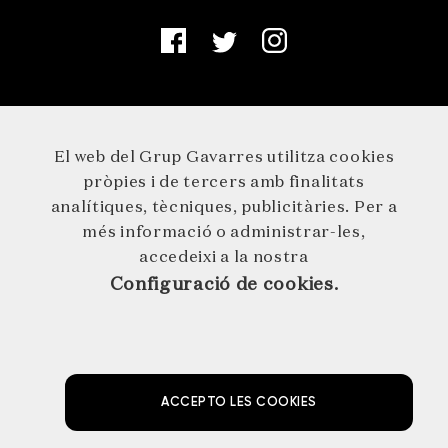
El web del Grup Gavarres utilitza cookies
pròpies i de tercers amb finalitats
analítiques, tècniques, publicitàries. Per a
més informació o administrar-les,
accedeixi a la nostra
Configuració de cookies.
© 2026 GRUP GAVARRES · Germà Agustí 1 · 17244 Cassà de la
Selva · 972 46 29 29 · info@grupgavarres.cat
AVÍS LEGAL
POLÍTICA DE PROTECCIÓ DE DADES
POLÍTICA DE COOKIES
NEWSLETTER
ACCEPTO LES COOKIES
by NEORG