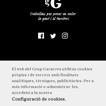
El web del Grup Gavarres utilitza cookies
pròpies i de tercers amb finalitats
analítiques, tècniques, publicitàries. Per a
més informació o administrar-les,
accedeixi a la nostra
© 2026 GRUP GAVARRES · Germà Agustí 1 · 17244 Cassà de la
Configuració de cookies.
Selva · 972 46 29 29 · info@grupgavarres.cat