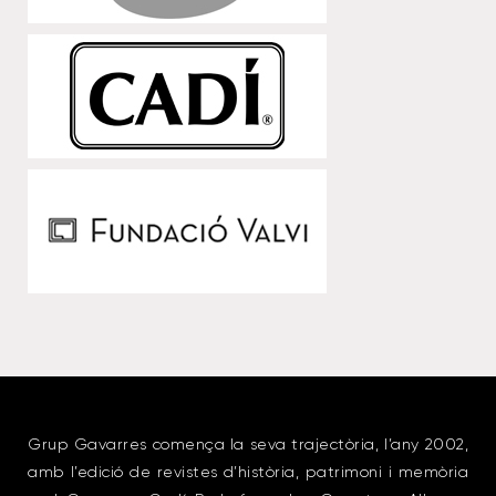
Grup Gavarres comença la seva trajectòria, l’any 2002,
amb l’edició de revistes d’història, patrimoni i memòria