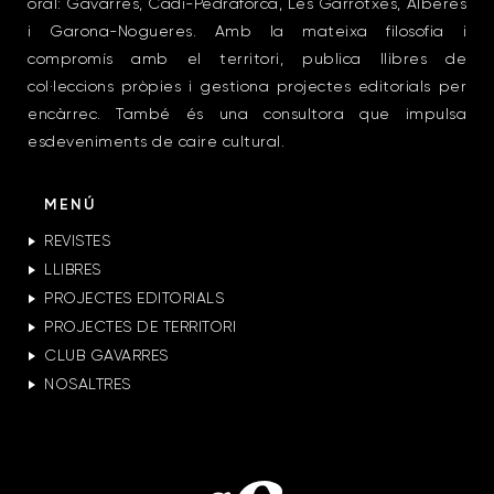
oral: Gavarres, Cadí-Pedraforca, Les Garrotxes, Alberes
i Garona-Nogueres. Amb la mateixa filosofia i
compromís amb el territori, publica llibres de
col·leccions pròpies i gestiona projectes editorials per
encàrrec. També és una consultora que impulsa
esdeveniments de caire cultural.
MENÚ
REVISTES
LLIBRES
PROJECTES EDITORIALS
PROJECTES DE TERRITORI
CLUB GAVARRES
NOSALTRES