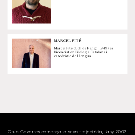
MARCEL FITÉ
Marcel Fité (Coll de Nargó, 1949) és
llicenciat en Filologia Catalana i
catedràtic de Llengua…
Grup Gavarres comença la seva trajectòria, l’any 2002,