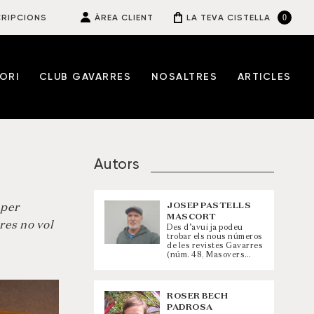
0
RIPCIONS
ÀREA CLIENT
LA TEVA CISTELLA
ORI
CLUB GAVARRES
NOSALTRES
ARTICLES
Autors
JOSEP PASTELLS
 per
MASCORT
res no vol
Des d’avui ja podeu
trobar els nous números
de les revistes Gavarres
(núm. 48, Masovers…
ROSER BECH
PADROSA