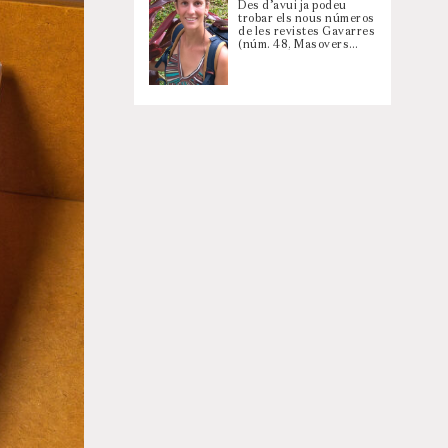
Des d’avui ja podeu
trobar els nous números
de les revistes Gavarres
(núm. 48, Masovers…