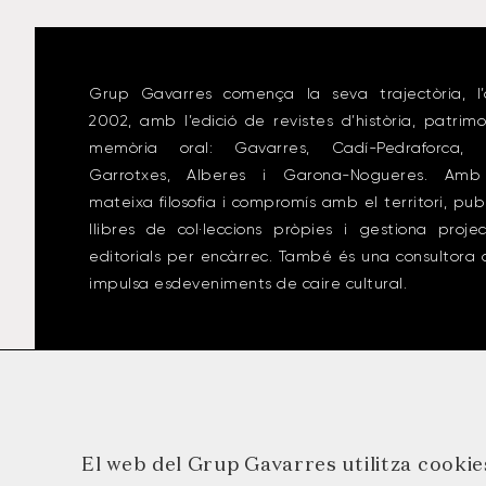
Grup Gavarres comença la seva trajectòria, l’
2002, amb l’edició de revistes d’història, patrimo
memòria oral: Gavarres, Cadí-Pedraforca, 
Garrotxes, Alberes i Garona-Nogueres. Amb
mateixa filosofia i compromís amb el territori, pub
llibres de col·leccions pròpies i gestiona proje
editorials per encàrrec. També és una consultora
impulsa esdeveniments de caire cultural.
El web del Grup Gavarres utilitza cookies