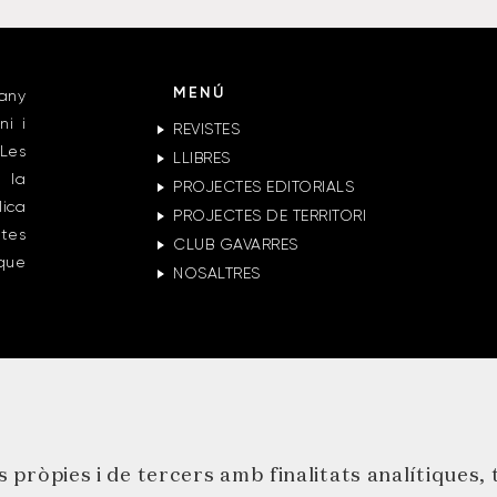
MENÚ
any
ni i
REVISTES
Les
LLIBRES
 la
PROJECTES EDITORIALS
lica
PROJECTES DE TERRITORI
ctes
CLUB GAVARRES
 que
NOSALTRES
 pròpies i de tercers amb finalitats analítiques,