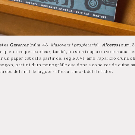
istes
Gavarres
(núm. 48,
Masovers i propietaris
) i
Alberes
(núm. 3
cap enrere per explicar, també, on som i cap a on volem anar: e
ir un paper cabdal a partir del segle XVI, amb l’aparició d’una c
l segon, partint d’un monogràfic que dona a conèixer de quina m
 des del final de la guerra fins a la mort del dictador.