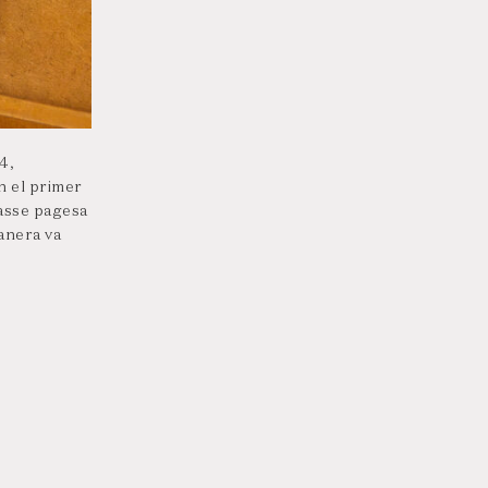
4,
n el primer
lasse pagesa
anera va