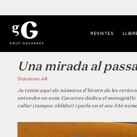
REVISTES
LLIBR
Una mirada al passa
Gavarres 48
Ja tenim aquí els números d'hivern de les reviste
entendre on som: Gavarres dedica el monogràfic 
callar (tampoc oblidar) i parla en el seu 34è núm