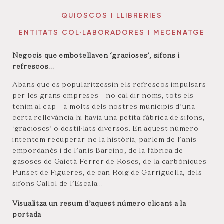
QUIOSCOS I LLIBRERIES
ENTITATS COL·LABORADORES I MECENATGE
Negocis que embotellaven ‘gracioses’, sifons i
refrescos…
Abans que es popularitzessin els refrescos impulsars
per les grans empreses – no cal dir noms, tots els
tenim al cap – a molts dels nostres municipis d’una
certa rellevància hi havia una petita fàbrica de sifons,
‘gracioses’ o destil·lats diversos. En aquest número
intentem recuperar-ne la història; parlem de l’anís
empordanès i de l’anís Barcino, de la fàbrica de
gasoses de Gaietà Ferrer de Roses, de la carbòniques
Punset de Figueres, de can Roig de Garriguella, dels
sifons Callol de l’Escala…
Visualitza un resum d’aquest número clicant a la
portada