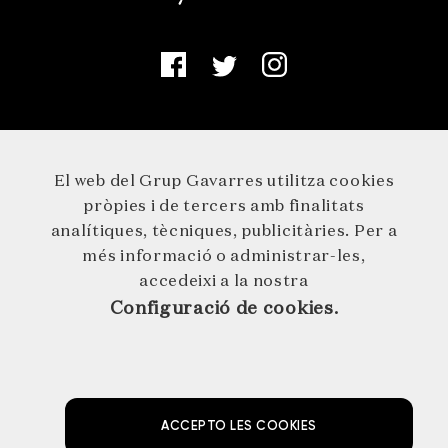
El web del Grup Gavarres utilitza cookies
pròpies i de tercers amb finalitats
analítiques, tècniques, publicitàries. Per a
més informació o administrar-les,
accedeixi a la nostra
Configuració de cookies.
© 2026 GRUP GAVARRES · Germà Agustí 1 · 17244 Cassà de la
Selva · 972 46 29 29 · info@grupgavarres.cat
AVÍS LEGAL
POLÍTICA DE PROTECCIÓ DE DADES
POLÍTICA DE COOKIES
NEWSLETTER
ACCEPTO LES COOKIES