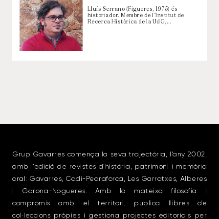
Lluís Serrano (Figueres, 1975) és
historiador. Membre de l’Institut de
Recerca Històrica de la UdG,…
Grup Gavarres comença la seva trajectòria, l’any 2002,
amb l’edició de revistes d’història, patrimoni i memòria
oral: Gavarres, Cadí-Pedraforca, Les Garrotxes, Alberes
i Garona-Nogueres. Amb la mateixa filosofia i
compromís amb el territori, publica llibres de
col·leccions pròpies i gestiona projectes editorials per