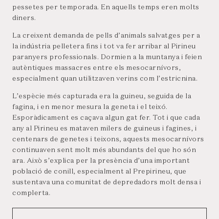
pessetes per temporada. En aquells temps eren molts
diners.
La creixent demanda de pells d’animals salvatges per a
la indústria pelletera fins i tot va fer arribar al Pirineu
paranyers professionals. Dormien a la muntanya i feien
autèntiques massacres entre els mesocarnívors,
especialment quan utilitzaven verins com l’estricnina.
L’espècie més capturada era la guineu, seguida de la
fagina, i en menor mesura la geneta i el teixó.
Esporàdicament es caçava algun gat fer. Tot i que cada
any al Pirineu es mataven milers de guineus i fagines, i
centenars de genetes i teixons, aquests mesocarnívors
continuaven sent molt més abundants del que ho són
ara. Això s’explica per la presència d’una important
població de conill, especialment al Prepirineu, que
sustentava una comunitat de depredadors molt densa i
complerta.