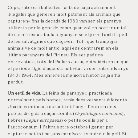
Ceps, rateres i ballestes –arts de caça actualment
il·legals i que generen molt patiment als animals que
capturen– fins la dècada de 1980 van ser els paranys
utilitzats per la gent de camp quan volien portar un tall
de carn fresca a taula o guanyar-se el jornal amb la pell
de les salvatgines que caçaven. Tot i que trampejar
animals ve de molt antic, aquí ens centrarem en els
últims paranyers del Pirineu. Els set padrins
entrevistats, tots del Pallars Jussà, coincideixen en què
el període àlgid d’aquesta activitat va ser entre els anys
1940 i 1984. Més enrere la memòria històrica ja s’ha
perdut.
Un estil de vida.
La feina de paranyer, practicada
normalment pels homes, tenia dues vessants diferents.
Una de continuada durant tot l’any a l’entorn dels
pobles dirigida a caçar conills (
Oryctolagus cuniculus
),
llebres (
Lepus europaeus
) o petits ocells per a
l’autoconsum. I l’altra entre octubre i gener per
capturar petits i mitjans carnívors i vendre’n la pell. Si