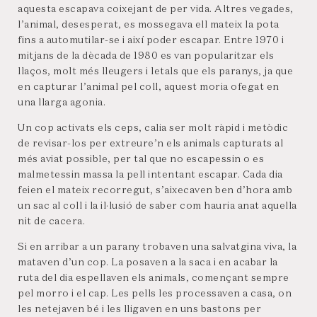
aquesta escapava coixejant de per vida. Altres vegades,
l’animal, desesperat, es mossegava ell mateix la pota
fins a automutilar-se i així poder escapar. Entre 1970 i
mitjans de la dècada de 1980 es van popularitzar els
llaços, molt més lleugers i letals que els paranys, ja que
en capturar l’animal pel coll, aquest moria ofegat en
una llarga agonia.
Un cop activats els ceps, calia ser molt ràpid i metòdic
de revisar-los per extreure’n els animals capturats al
més aviat possible, per tal que no escapessin o es
malmetessin massa la pell intentant escapar. Cada dia
feien el mateix recorregut, s’aixecaven ben d’hora amb
un sac al coll i la il·lusió de saber com hauria anat aquella
nit de cacera.
Si en arribar a un parany trobaven una salvatgina viva, la
mataven d’un cop. La posaven a la saca i en acabar la
ruta del dia espellaven els animals, començant sempre
pel morro i el cap. Les pells les processaven a casa, on
les netejaven bé i les lligaven en uns bastons per