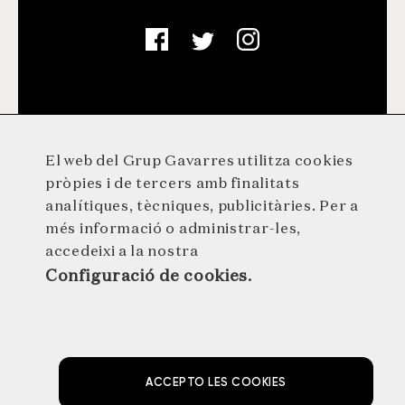
El web del Grup Gavarres utilitza cookies
pròpies i de tercers amb finalitats
analítiques, tècniques, publicitàries. Per a
més informació o administrar-les,
accedeixi a la nostra
© 2026 GRUP GAVARRES · Germà Agustí 1 · 17244 Cassà de
Configuració de cookies.
la Selva · 972 46 29 29 · info@grupgavarres.cat
AVÍS LEGAL
POLÍTICA DE PROTECCIÓ DE DADES
POLÍTICA DE COOKIES
NEWSLETTER
ACCEPTO LES COOKIES
by NEORG