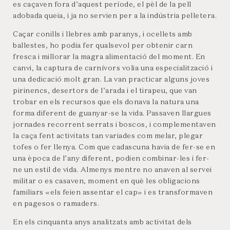
es caçaven fora d’aquest període, el pèl de la pell
adobada queia, i ja no servien per a la indústria pelletera.
Caçar conills i llebres amb paranys, i ocellets amb
ballestes, ho podia fer qualsevol per obtenir carn
fresca i millorar la magra alimentació del moment. En
canvi, la captura de carnívors volia una especialització i
una dedicació molt gran. La van practicar alguns joves
pirinencs, desertors de l’arada i el tirapeu, que van
trobar en els recursos que els donava la natura una
forma diferent de guanyar-se la vida. Passaven llargues
jornades recorrent serrats i boscos, i complementaven
la caça fent activitats tan variades com melar, plegar
tofes o fer llenya. Com que cadascuna havia de fer-se en
una època de l’any diferent, podien combinar-les i fer-
ne un estil de vida. Almenys mentre no anaven al servei
militar o es casaven, moment en què les obligacions
familiars «els feien assentar el cap» i es transformaven
en pagesos o ramaders.
En els cinquanta anys analitzats amb activitat dels