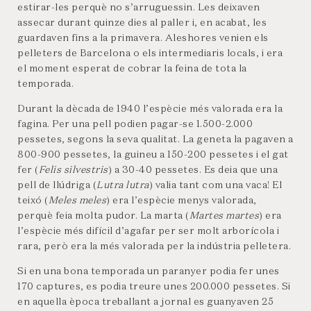
estirar-les perquè no s’arruguessin. Les deixaven
assecar durant quinze dies al paller i, en acabat, les
guardaven fins a la primavera. Aleshores venien els
pelleters de Barcelona o els intermediaris locals, i era
el moment esperat de cobrar la feina de tota la
temporada.
Durant la dècada de 1940 l’espècie més valorada era la
fagina. Per una pell podien pagar-se 1.500-2.000
pessetes, segons la seva qualitat. La geneta la pagaven a
800-900 pessetes, la guineu a 150-200 pessetes i el gat
fer (
Felis silvestris
) a 30-40 pessetes. Es deia que una
pell de llúdriga (
Lutra lutra
) valia tant com una vaca! El
teixó (
Meles meles
) era l’espècie menys valorada,
perquè feia molta pudor. La marta (
Martes martes
) era
l’espècie més difícil d’agafar per ser molt arborícola i
rara, però era la més valorada per la indústria pelletera.
Si en una bona temporada un paranyer podia fer unes
170 captures, es podia treure unes 200.000 pessetes. Si
en aquella època treballant a jornal es guanyaven 25