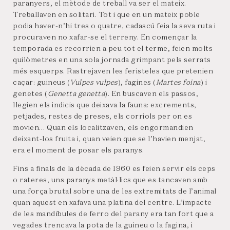
paranyers, el mètode de treball va ser el mateix.
Treballaven en solitari. Tot i que en un mateix poble
podia haver-n’hi tres o quatre, cadascú feia la seva ruta i
procuraven no xafar-se el terreny. En començar la
temporada es recorrien a peu tot el terme, feien molts
quilòmetres en una sola jornada grimpant pels serrats
més esquerps. Rastrejaven les feristeles que pretenien
caçar: guineus (
Vulpes vulpes
), fagines (
Martes foina
) i
genetes (
Genetta genetta
). En buscaven els passos,
llegien els indicis que deixava la fauna: excrements,
petjades, restes de preses, els corriols per on es
movien… Quan els localitzaven, els engormandien
deixant-los fruita i, quan veien que se l’havien menjat,
era el moment de posar els paranys.
Fins a finals de la dècada de 1960 es feien servir els ceps
o rateres, uns paranys metàl·lics que es tancaven amb
una força brutal sobre una de les extremitats de l’animal
quan aquest en xafava una platina del centre. L’impacte
de les mandíbules de ferro del parany era tan fort que a
vegades trencava la pota de la guineu o la fagina, i