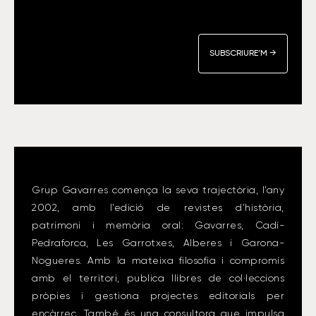
*
CAPTCHA
Grup Gavarres comença la seva trajectòria, l’any
2002, amb l’edició de revistes d’història,
patrimoni i memòria oral: Gavarres, Cadí-
Pedraforca, Les Garrotxes, Alberes i Garona-
Nogueres. Amb la mateixa filosofia i compromís
amb el territori, publica llibres de col·leccions
pròpies i gestiona projectes editorials per
encàrrec. També és una consultora que impulsa