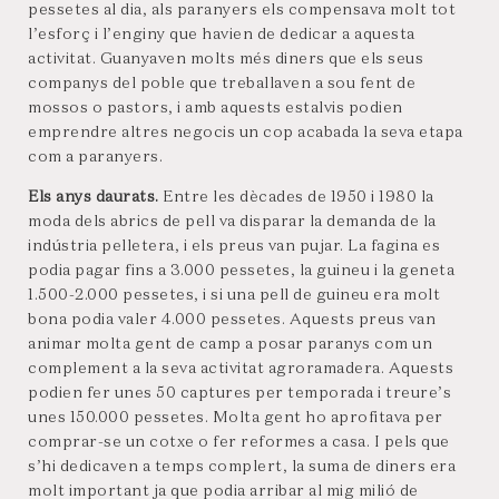
pessetes al dia, als paranyers els compensava molt tot
l’esforç i l’enginy que havien de dedicar a aquesta
activitat. Guanyaven molts més diners que els seus
companys del poble que treballaven a sou fent de
mossos o pastors, i amb aquests estalvis podien
emprendre altres negocis un cop acabada la seva etapa
com a paranyers.
Els anys daurats.
Entre les dècades de 1950 i 1980 la
moda dels abrics de pell va disparar la demanda de la
indústria pelletera, i els preus van pujar. La fagina es
podia pagar fins a 3.000 pessetes, la guineu i la geneta
1.500-2.000 pessetes, i si una pell de guineu era molt
bona podia valer 4.000 pessetes. Aquests preus van
animar molta gent de camp a posar paranys com un
complement a la seva activitat agroramadera. Aquests
podien fer unes 50 captures per temporada i treure’s
unes 150.000 pessetes. Molta gent ho aprofitava per
comprar-se un cotxe o fer reformes a casa. I pels que
s’hi dedicaven a temps complert, la suma de diners era
molt important ja que podia arribar al mig milió de