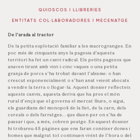
QUIOSCOS I LLIBRERIES
ENTITATS COL·LABORADORES I MECENATGE
De l’arada al tractor
De la petita explotació familiar a les macrogranges. En
poc més de cinquanta anys la pagesia d’aquesta
territori ha fet un canvi radical. Els petits pagesos que
anaven tirant amb vint-i-cinc vaques o una petita
granja de porcs s’ha trobat davant l’abisme: o han
crescut exponencialment o s’han anat veient abocats
a vendre la terra o llogar-la. Aquest dossier reflecteix
aquests canvis, aquesta deriva que ha pres el món
rural d’ençà que el governa el mercat lliure, o sigui,
els guardians del monopoli de la llet, de la carn, dels
cereals o dels farratges… que diuen per on s’ha de
passar i que, a més, cobren peatge. En aquest dossier
hi trobareu 48 pàgines que ens faran conèixer dones i
homes que malgrat tot continuen vivint de l’hora o del