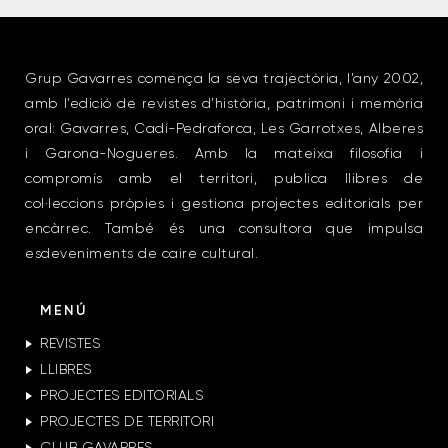
Grup Gavarres comença la seva trajectòria, l’any 2002,
amb l’edició de revistes d’història, patrimoni i memòria
oral: Gavarres, Cadí-Pedraforca, Les Garrotxes, Alberes
i Garona-Nogueres. Amb la mateixa filosofia i
compromís amb el territori, publica llibres de
col·leccions pròpies i gestiona projectes editorials per
encàrrec. També és una consultora que impulsa
esdeveniments de caire cultural.
MENÚ
REVISTES
LLIBRES
PROJECTES EDITORIALS
PROJECTES DE TERRITORI
CLUB GAVARRES