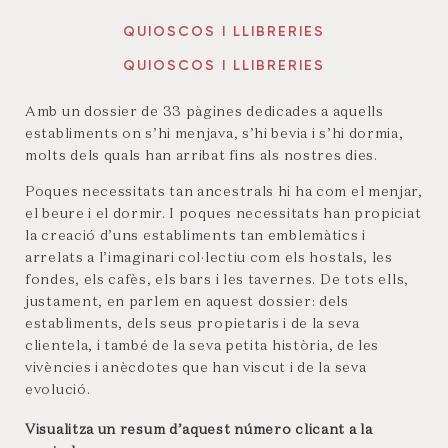
QUIOSCOS I LLIBRERIES
QUIOSCOS I LLIBRERIES
Amb un dossier de 33 pàgines dedicades a aquells
establiments on s’hi menjava, s’hi bevia i s’hi dormia,
molts dels quals han arribat fins als nostres dies.
Poques necessitats tan ancestrals hi ha com el menjar,
el beure i el dormir. I poques necessitats han propiciat
la creació d’uns establiments tan emblemàtics i
arrelats a l’imaginari col·lectiu com els hostals, les
fondes, els cafès, els bars i les tavernes. De tots ells,
justament, en parlem en aquest dossier: dels
establiments, dels seus propietaris i de la seva
clientela, i també de la seva petita història, de les
vivències i anècdotes que han viscut i de la seva
evolució.
Visualitza un resum d’aquest número clicant a la