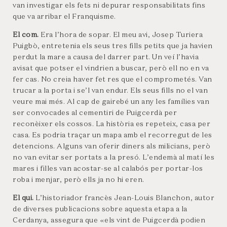
van investigar els fets ni depurar responsabilitats fins
que va arribar el Franquisme.
El com.
Era l’hora de sopar. El meu avi, Josep Turiera
Puigbò, entretenia els seus tres fills petits que ja havien
perdut la mare a causa del darrer part. Un veí l’havia
avisat que potser el vindrien a buscar, però ell no en va
fer cas. No creia haver fet res que el comprometés. Van
trucar a la porta i se’l van endur. Els seus fills no el van
veure mai més. Al cap de gairebé un any les famílies van
ser convocades al cementiri de Puigcerdà per
reconèixer els cossos. La història es repeteix, casa per
casa. Es podria traçar un mapa amb el recorregut de les
detencions. Alguns van oferir diners als milicians, però
no van evitar ser portats a la presó. L’endemà al matí les
mares i filles van acostar-se al calabós per portar-los
roba i menjar, però ells ja no hi eren.
El qui.
L’historiador francès Jean-Louis Blanchon, autor
de diverses publicacions sobre aquesta etapa a la
Cerdanya, assegura que «els vint de Puigcerdà podien