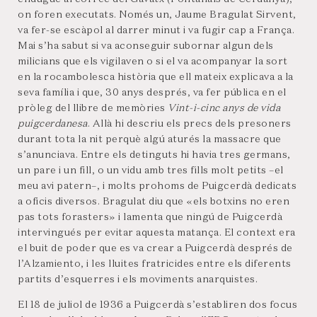
on foren executats. Només un, Jaume Bragulat Sirvent,
va fer-se escàpol al darrer minut i va fugir cap a França.
Mai s’ha sabut si va aconseguir subornar algun dels
milicians que els vigilaven o si el va acompanyar la sort
en la rocambolesca història que ell mateix explicava a la
seva família i que, 30 anys després, va fer pública en el
pròleg del llibre de memòries
Vint-i-cinc anys de vida
puigcerdanesa
. Allà hi descriu els precs dels presoners
durant tota la nit perquè algú aturés la massacre que
s’anunciava. Entre els detinguts hi havia tres germans,
un pare i un fill, o un vidu amb tres fills molt petits –el
meu avi patern–, i molts prohoms de Puigcerdà dedicats
a oficis diversos. Bragulat diu que «els botxins no eren
pas tots forasters» i lamenta que ningú de Puigcerdà
intervingués per evitar aquesta matança. El context era
el buit de poder que es va crear a Puigcerdà després de
l’Alzamiento, i les lluites fratricides entre els diferents
partits d’esquerres i els moviments anarquistes.
El 18 de juliol de 1936 a Puigcerdà s’establiren dos focus