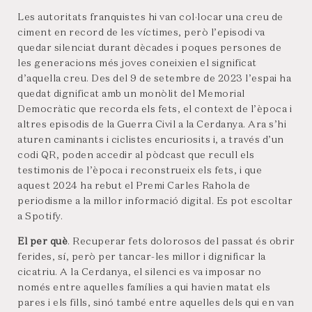
Les autoritats franquistes hi van col·locar una creu de
ciment en record de les víctimes, però l’episodi va
quedar silenciat durant dècades i poques persones de
les generacions més joves coneixien el significat
d’aquella creu. Des del 9 de setembre de 2023 l’espai ha
quedat dignificat amb un monòlit del Memorial
Democràtic que recorda els fets, el context de l’època i
altres episodis de la Guerra Civil a la Cerdanya. Ara s’hi
aturen caminants i ciclistes encuriosits i, a través d’un
codi QR, poden accedir al pòdcast que recull els
testimonis de l’època i reconstrueix els fets, i que
aquest 2024 ha rebut el Premi Carles Rahola de
periodisme a la millor informació digital. Es pot escoltar
a Spotify.
El per què
. Recuperar fets dolorosos del passat és obrir
ferides, sí, però per tancar-les millor i dignificar la
cicatriu. A la Cerdanya, el silenci es va imposar no
només entre aquelles famílies a qui havien matat els
pares i els fills, sinó també entre aquelles dels qui en van