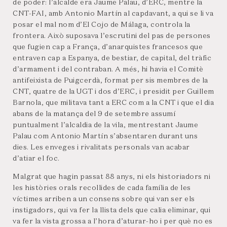
de poder: l’alcalde era Jaume Palau, d’ERC, mentre la
CNT-FAI, amb Antonio Martín al capdavant, a qui se li va
posar el mal nom d’El Cojo de Málaga, controla la
frontera. Això suposava l’escrutini del pas de persones
que fugien cap a França, d’anarquistes francesos que
entraven cap a Espanya, de bestiar, de capital, del tràfic
d’armament i del contraban. A més, hi havia el Comitè
antifeixista de Puigcerdà, format per sis membres de la
CNT, quatre de la UGT i dos d’ERC, i presidit per Guillem
Barnola, que militava tant a ERC com a la CNT i que el dia
abans de la matança del 9 de setembre assumí
puntualment l’alcaldia de la vila, mentrestant Jaume
Palau com Antonio Martín s’absentaren durant uns
dies. Les enveges i rivalitats personals van acabar
d’atiar el foc.
Malgrat que hagin passat 88 anys, ni els historiadors ni
les històries orals recollides de cada família de les
víctimes arriben a un consens sobre qui van ser els
instigadors, qui va fer la llista dels que calia eliminar, qui
va fer la vista grossa a l’hora d’aturar-ho i per què no es