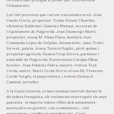
revolucionari prengué el poder per contrarestar
l’Alzamiento.
Les vint persones que van ser executades eren: Joan
Casals Cirera, propietari; Tomàs Estany Clusellas,
oficinista; Baldomer Giménez Manaut, secretari de
l’Ajuntament de Puigcerdà; Joan Diumenge Martí,
propietari; Josep M. Plana Plana, dentista; Auri
Comamala López de Delplan, farmacèutic; Juan Truñó
Sirvent, paleta; Josep Turiera Puigbò, pèrit químic i
propietari agrícola; Ramon Cosp Esteva, pastisser i
exalcalde de Puigcerdà; Bonaventura Caralps Ribas,
hoteler; Joan Pallarès Fabra, mestre; Antoni Torà
Cerdà, sastre; Martí Cerdà Serra i el seu fill, Francesc
Cerdà Vergés, transportistes, i Antoni Estanyol
Caminal, serraller.
A la Causa General, el macrosumari instruït durant la
dictadura franquista, els testimonis interrogats els anys
quaranta –la majoria vídues i filles dels assassinats–
assenyalen en genèric «els comunistes», «els
anarquistes» i també el president del «Casal