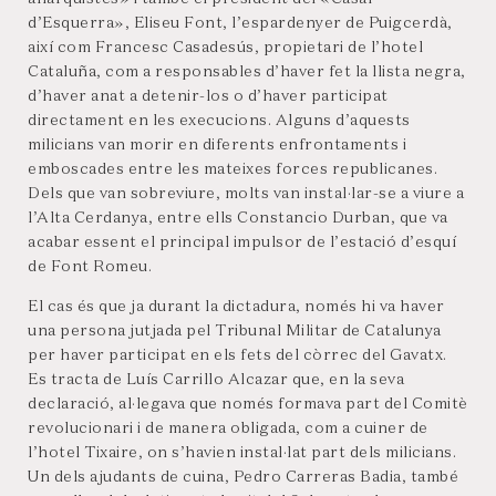
d’Esquerra», Eliseu Font, l’espardenyer de Puigcerdà,
així com Francesc Casadesús, propietari de l’hotel
Cataluña, com a responsables d’haver fet la llista negra,
d’haver anat a detenir-los o d’haver participat
directament en les execucions. Alguns d’aquests
milicians van morir en diferents enfrontaments i
emboscades entre les mateixes forces republicanes.
Dels que van sobreviure, molts van instal·lar-se a viure a
l’Alta Cerdanya, entre ells Constancio Durban, que va
acabar essent el principal impulsor de l’estació d’esquí
de Font Romeu.
El cas és que ja durant la dictadura, només hi va haver
una persona jutjada pel Tribunal Militar de Catalunya
per haver participat en els fets del còrrec del Gavatx.
Es tracta de Luís Carrillo Alcazar que, en la seva
declaració, al·legava que només formava part del Comitè
revolucionari i de manera obligada, com a cuiner de
l’hotel Tixaire, on s’havien instal·lat part dels milicians.
Un dels ajudants de cuina, Pedro Carreras Badia, també