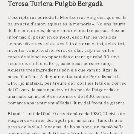
Teresa Turiera-Puigbò Bergadà
L’escriptora i periodista Montserrat Roig deia que «si hi
ha un acte d’amor, aquest és la memòria». No ens hauria
de fer por, doncs, desenterrar el nostre passat. Buscar
informació, posar en context, escoltar les versions
sempre diverses sobre uns fets determinats i, sobretot,
intentar comprendre. Però, és clar, talpinar entre
capes de silenci compactades durant gairebé 90 anys
requereix molt d’esforç, paciència i perseverança.
Aquests tres ingredients són els que vam utilitzar la
meva filla Neus Aldeguer, estudiant de Periodisme a la
UPF, i jo mateixa, per treure de l’oblit els fets del còrrec
del Gavatx, la matança de vint homes de Puigcerdà en
una mateixa nit, el 9 de setembre de 1936, en una
comarca aparentment aïllada i lluny del front de guerra.
El què.
La nit del 9 al 10 de setembre de 1936, 21 civils de
Puigcerdà van ser detinguts per milicians i tancats a la
presó de la vila. L’endemà, de bona hora, un camió se’ls
endugué al còrrec del Gavatx (Fontanals de Cerdanya),