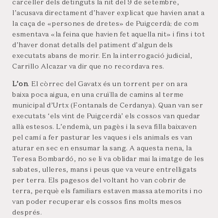
carceller dels detinguts la nit del 9 de setembre,
l’acusava directament d’haver explicat que havien anat a
la caça de «persones de dretes» de Puigcerdà; de com
esmentava «la feina que havien fet aquella nit» i fins i tot
d’haver donat detalls del patiment d’algun dels
executats abans de morir. En la interrogació judicial,
Carrillo Alcazar va dir que no recordava res.
L’on
. El còrrec del Gavatx és un torrent per on ara
baixa poca aigua, en una cruïlla de camins al terme
municipal d’Urtx (Fontanals de Cerdanya). Quan van ser
executats ‘els vint de Puigcerdà’ els cossos van quedar
allà estesos. L’endemà, un pagès i la seva filla baixaven
pel camí a fer pasturar les vaques i els animals es van
aturar en sec en ensumar la sang. A aquesta nena, la
Teresa Bombardó, no se li va oblidar mai la imatge de les
sabates, ulleres, mans i peus que va veure entrelligats
per terra. Els pagesos del voltant ho van cobrir de
terra, perquè els familiars estaven massa atemorits i no
van poder recuperar els cossos fins molts mesos
després.