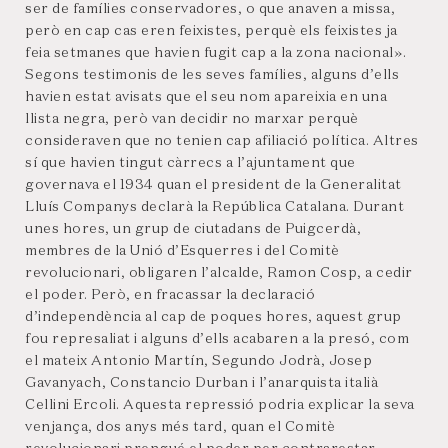
ser de famílies conservadores, o que anaven a missa,
però en cap cas eren feixistes, perquè els feixistes ja
feia setmanes que havien fugit cap a la zona nacional».
Segons testimonis de les seves famílies, alguns d’ells
havien estat avisats que el seu nom apareixia en una
llista negra, però van decidir no marxar perquè
consideraven que no tenien cap afiliació política. Altres
sí que havien tingut càrrecs a l’ajuntament que
governava el 1934 quan el president de la Generalitat
Lluís Companys declarà la República Catalana. Durant
unes hores, un grup de ciutadans de Puigcerdà,
membres de la Unió d’Esquerres i del Comitè
revolucionari, obligaren l’alcalde, Ramon Cosp, a cedir
el poder. Però, en fracassar la declaració
d’independència al cap de poques hores, aquest grup
fou represaliat i alguns d’ells acabaren a la presó, com
el mateix Antonio Martín, Segundo Jodrà, Josep
Gavanyach, Constancio Durban i l’anarquista italià
Cellini Ercoli. Aquesta repressió podria explicar la seva
venjança, dos anys més tard, quan el Comitè