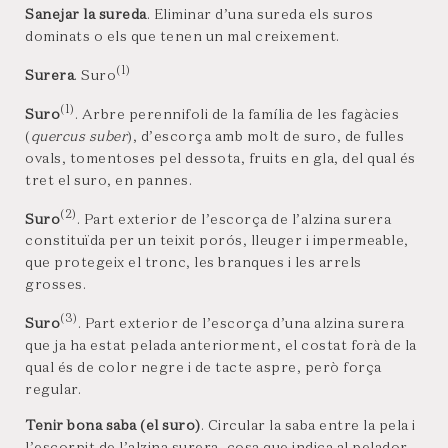
Sanejar la sureda
. Eliminar d’una sureda els suros
dominats o els que tenen un mal creixement.
(1)
Surera
. Suro
(1)
Suro
. Arbre perennifoli de la família de les fagàcies
(
quercus suber
), d’escorça amb molt de suro, de fulles
ovals, tomentoses pel dessota, fruits en gla, del qual és
tret el suro, en pannes.
(2)
Suro
. Part exterior de l’escorça de l’alzina surera
constituïda per un teixit porós, lleuger i impermeable,
que protegeix el tronc, les branques i les arrels
grosses.
(3)
Suro
. Part exterior de l’escorça d’una alzina surera
que ja ha estat pelada anteriorment, el costat forà de la
qual és de color negre i de tacte aspre, però força
regular.
Tenir bona saba (el suro)
. Circular la saba entre la pela i
l’escorpit de l’alzina surera, cosa que indica al pelador