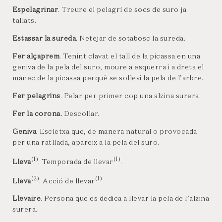
Espelagrinar
. Treure el pelagrí de socs de suro ja
tallats.
Estassar la sureda
. Netejar de sotabosc la sureda.
Fer alçaprem
. Tenint clavat el tall de la picassa en una
geniva de la pela del suro, moure a esquerra i a dreta el
mànec de la picassa perquè se sollevi la pela de l’arbre.
Fer pelagrins
. Pelar per primer cop una alzina surera.
Fer la corona.
Descollar.
Geniva
. Escletxa que, de manera natural o provocada
per una ratllada, apareix a la pela del suro.
(1)
(1)
Lleva
. Temporada de llevar
.
(2)
(1)
Lleva
. Acció de llevar
Llevaire
. Persona que es dedica a llevar la pela de l’alzina
surera.