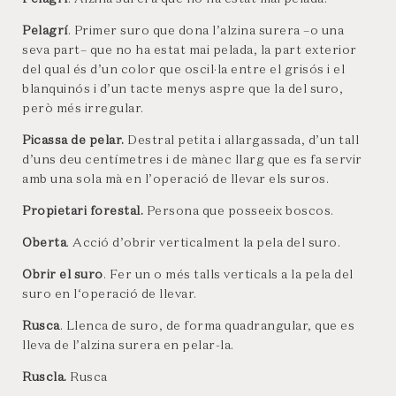
Pelagrí
. Primer suro que dona l’alzina surera –o una
seva part– que no ha estat mai pelada, la part exterior
del qual és d’un color que oscil·la entre el grisós i el
blanquinós i d’un tacte menys aspre que la del suro,
però més irregular.
Picassa de pelar.
Destral petita i allargassada, d’un tall
d’uns deu centímetres i de mànec llarg que es fa servir
amb una sola mà en l’operació de llevar els suros.
Propietari forestal.
Persona que posseeix boscos.
Oberta
. Acció d’obrir verticalment la pela del suro.
Obrir el suro
. Fer un o més talls verticals a la pela del
suro en l‘operació de llevar.
Rusca
. Llenca de suro, de forma quadrangular, que es
lleva de l’alzina surera en pelar-la.
Ruscla.
Rusca