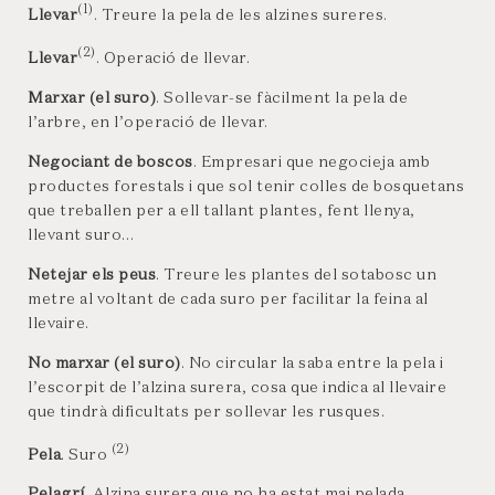
(1)
Llevar
. Treure la pela de les alzines sureres.
(2)
Llevar
. Operació de llevar.
Marxar (el suro)
. Sollevar-se fàcilment la pela de
l’arbre, en l’operació de llevar.
Negociant de boscos
. Empresari que negocieja amb
productes forestals i que sol tenir colles de bosquetans
que treballen per a ell tallant plantes, fent llenya,
llevant suro…
Netejar els peus
. Treure les plantes del sotabosc un
metre al voltant de cada suro per facilitar la feina al
llevaire.
No marxar (el suro)
. No circular la saba entre la pela i
l’escorpit de l’alzina surera, cosa que indica al llevaire
que tindrà dificultats per sollevar les rusques.
(2)
Pela
. Suro
Pelagrí
. Alzina surera que no ha estat mai pelada.