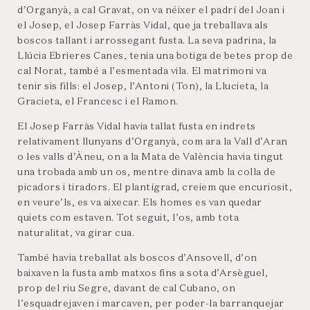
d’Organyà, a cal Gravat, on va néixer el padrí del Joan i
el Josep, el Josep Farràs Vidal, que ja treballava als
boscos tallant i arrossegant fusta. La seva padrina, la
Llúcia Ebrieres Canes, tenia una botiga de betes prop de
cal Norat, també a l’esmentada vila. El matrimoni va
tenir sis fills: el Josep, l’Antoni (Ton), la Llucieta, la
Gracieta, el Francesc i el Ramon.
El Josep Farràs Vidal havia tallat fusta en indrets
relativament llunyans d’Organyà, com ara la Vall d’Aran
o les valls d’Àneu, on a la Mata de València havia tingut
una trobada amb un os, mentre dinava amb la colla de
picadors i tiradors. El plantígrad, creiem que encuriosit,
en veure’ls, es va aixecar. Els homes es van quedar
quiets com estaven. Tot seguit, l’os, amb tota
naturalitat, va girar cua.
També havia treballat als boscos d’Ansovell, d’on
baixaven la fusta amb matxos fins a sota d’Arsèguel,
prop del riu Segre, davant de cal Cubano, on
l’esquadrejaven i marcaven, per poder-la barranquejar