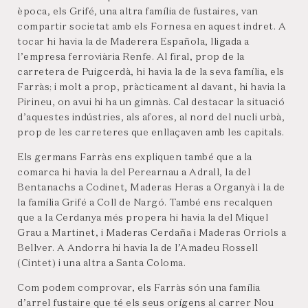
època, els Grifé, una altra família de fustaires, van
compartir societat amb els Fornesa en aquest indret. A
tocar hi havia la de Maderera Española, lligada a
l’empresa ferroviària Renfe. Al firal, prop de la
carretera de Puigcerdà, hi havia la de la seva família, els
Farràs; i molt a prop, pràcticament al davant, hi havia la
Pirineu, on avui hi ha un gimnàs. Cal destacar la situació
d’aquestes indústries, als afores, al nord del nucli urbà,
prop de les carreteres que enllaçaven amb les capitals.
Els germans Farràs ens expliquen també que a la
comarca hi havia la del Perearnau a Adrall, la del
Bentanachs a Codinet, Maderas Heras a Organyà i la de
la família Grifé a Coll de Nargó. També ens recalquen
que a la Cerdanya més propera hi havia la del Miquel
Grau a Martinet, i Maderas Cerdaña i Maderas Orriols a
Bellver. A Andorra hi havia la de l’Amadeu Rossell
(Cintet) i una altra a Santa Coloma.
Com podem comprovar, els Farràs són una família
d’arrel fustaire que té els seus orígens al carrer Nou