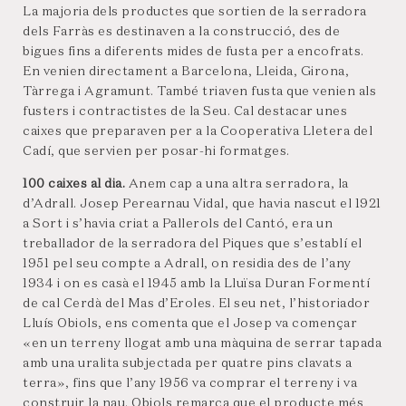
La majoria dels productes que sortien de la serradora
dels Farràs es destinaven a la construcció, des de
bigues fins a diferents mides de fusta per a encofrats.
En venien directament a Barcelona, Lleida, Girona,
Tàrrega i Agramunt. També triaven fusta que venien als
fusters i contractistes de la Seu. Cal destacar unes
caixes que preparaven per a la Cooperativa Lletera del
Cadí, que servien per posar-hi formatges.
100 caixes al dia.
Anem cap a una altra serradora, la
d’Adrall. Josep Perearnau Vidal, que havia nascut el 1921
a Sort i s’havia criat a Pallerols del Cantó, era un
treballador de la serradora del Piques que s’establí el
1951 pel seu compte a Adrall, on residia des de l’any
1934 i on es casà el 1945 amb la Lluïsa Duran Formentí
de cal Cerdà del Mas d’Eroles. El seu net, l’historiador
Lluís Obiols, ens comenta que el Josep va començar
«en un terreny llogat amb una màquina de serrar tapada
amb una uralita subjectada per quatre pins clavats a
terra», fins que l’any 1956 va comprar el terreny i va
construir la nau. Obiols remarca que el producte més