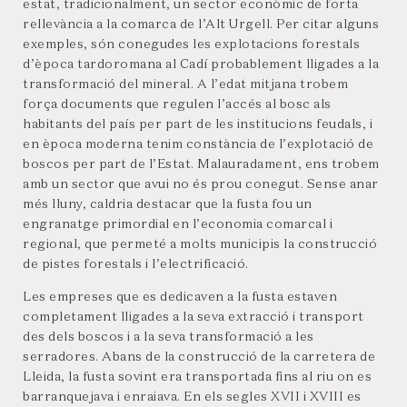
estat, tradicionalment, un sector econòmic de forta
rellevància a la comarca de l’Alt Urgell. Per citar alguns
exemples, són conegudes les explotacions forestals
d’època tardoromana al Cadí probablement lligades a la
transformació del mineral. A l’edat mitjana trobem
força documents que regulen l’accés al bosc als
habitants del país per part de les institucions feudals, i
en època moderna tenim constància de l’explotació de
boscos per part de l’Estat. Malauradament, ens trobem
amb un sector que avui no és prou conegut. Sense anar
més lluny, caldria destacar que la fusta fou un
engranatge primordial en l’economia comarcal i
regional, que permeté a molts municipis la construcció
de pistes forestals i l’electrificació.
Les empreses que es dedicaven a la fusta estaven
completament lligades a la seva extracció i transport
des dels boscos i a la seva transformació a les
serradores. Abans de la construcció de la carretera de
Lleida, la fusta sovint era transportada fins al riu on es
barranquejava i enraiava. En els segles XVII i XVIII es