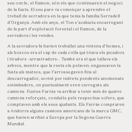
seu oncle, el Ramon, són els que continuaren el negoci
de la fusta. El seu pare va començar a aprendre el
treball de serradora en la que tenia la família Serradell
d’Organyà. Amb els anys, el Ton s’acabaria encarregant
de la part d’explotació forestal i el Ramon, de la
serradora i les vendes.
A la serradora hi havien treballat una vintena d’homes, i
als boscos era el cap de cada colla qui triava els picadors
i tiradors –arrastradors–. També era el que tallava els
arbres, mentre que la resta els pelaven; enganxaven la
fusta als matxos, que l’arrossegaven fins al
descarregador, sovint per indrets pendents anomenats
estimbadors, on puntualment eren carregats als
camions. Fustes Farràs va arribar a tenir més de quatre
camions reforçats, conduïts pels respectius xofers, que
comptaven amb els seus ajudants. Els Farràs compraren
a Andorra alguns camions americans de la marca GMC,
que havien arribat a Europa per la Segona Guerra
Mundial.