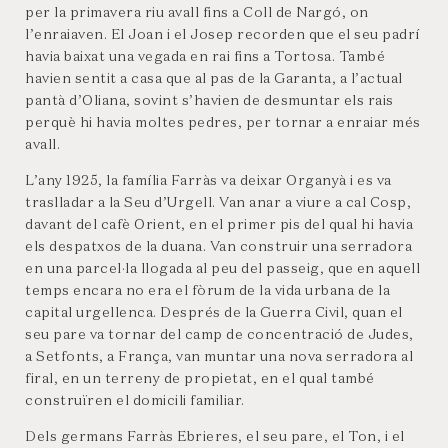
per la primavera riu avall fins a Coll de Nargó, on
l’enraiaven. El Joan i el Josep recorden que el seu padrí
havia baixat una vegada en rai fins a Tortosa. També
havien sentit a casa que al pas de la Garanta, a l’actual
pantà d’Oliana, sovint s’havien de desmuntar els rais
perquè hi havia moltes pedres, per tornar a enraiar més
avall.
L’any 1925, la família Farràs va deixar Organyà i es va
traslladar a la Seu d’Urgell. Van anar a viure a cal Cosp,
davant del cafè Orient, en el primer pis del qual hi havia
els despatxos de la duana. Van construir una serradora
en una parcel·la llogada al peu del passeig, que en aquell
temps encara no era el fòrum de la vida urbana de la
capital urgellenca. Després de la Guerra Civil, quan el
seu pare va tornar del camp de concentració de Judes,
a Setfonts, a França, van muntar una nova serradora al
firal, en un terreny de propietat, en el qual també
construïren el domicili familiar.
Dels germans Farràs Ebrieres, el seu pare, el Ton, i el