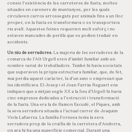
coneix l’existència de les carreteres de fusta, moltes
situades en careners de muntanyes, per les quals
circulaven carros arrossegats per animals fins a un lloc
proper, on la fusta es transformava o es transportava
riu avall. Aquestes feines requerien molt esforç i no
estaven mancades de perills que es podien traduir en
accidents.
Un niu de serradores.
La majoria de les serradores de la
comarca de l’Alt Urgell eren d’àmbit familiar amb un
nombre variat de treballadors. També hi havia societats
que superaven la pròpia estructura familiar, que, de fet,
mai perdia aquest caràcter, la d’un amo o empresari que
les identificava. El Josep i el Joan Farràs Reguart ens
indiquen que a mitjan segle XX a la Seu d’Urgell hi havia
cinc empreses dedicades a l’extracció i transformació
de la fusta. Una era la de Ramon Escudé, el Piques, amb
la seva serradora situada a l’actual carrer de Joaquim
Viola Lafuerza. La família Fornesa tenia la seva
serradora prop de la cruïlla de la carretera d’Andorra,
on ara hi ha una superfície comercial. Durant una