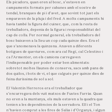
Els picadors, quan eren al bosc, s’estaven en
campaments formats per cabanes amb el sostre de
tendal, branques de pi i d’avet, que sovint tot just els
emparaven de la pluja i del fred. A molts campaments hi
havia també la figura del cuiner, que, com la resta de
treballadors, depenia de la figura i responsabilitat del
cap de colla. Per normal general, els treballadors del
bosc baixaven a la Seu un cop cada quinze dies. Era el
que s’anomenava la quinzena. Anaven a diferents
botigues de queviures, com ara cal Regí, cal Celestino i
ca l’Armenter, on els camions carregaven
l’indispensable per poder estar ben alimentats:
sobretot moltes llaunes de conserva, sacs amb pans de
dos quilos, i bots de vi, el que calgués per quinze dies de
feina duríssima de sol a sol.
El Valentín Herreros era el treballador que
s’encarregava dels vuit matxos de Fustes Farràs. Quan
no eren a la muntanya, els muls estaven a la quadra que
tenien a les dependències de la serradora. Ell i el Ton
n’havien comprat a les fires de Salàs i d’Organyà, i algun