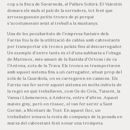
cop a la finca de Savarneda, al Pallars Sobirà. El Valentín
domava els muls al pati de la serradora, tot fent que
arrosseguessin petits troncs de pi perquè
s’acostumessin aviat al treball a la muntanya.
Una de les peculiaritats de l’empresa fustaire dels
Farràs fou la de la utilització de cables amb cabrestants
per transportar els troncs pelats fins al descarregador.
Un exemple d’entre tants és el d’una subhasta a l’obaga
de Mariners, més amunt de la Bastida d’Ortons i de ca
l’Antona, sota de la Trava. Els troncs es transportaven
amb aquest sistema fins a un carregador, situat prop del
solà de la Guardiola, on es carregaven en camions. Els
Farràs van fer servir aquest sistema en molts indrets de
la regió en què treballaven, com Os de Civís, Tuixent, la
Vansa i Llumeneres, a Andorra, entre d’altres. Aquest
mateix giny, però en ròssec, el van fer servir a Sant
Germé, a Montant de Tost. En aquest lloc, un
treballador avisava la resta de companys de la posada en
marxa del cabrestant fent sonar una trompeta.