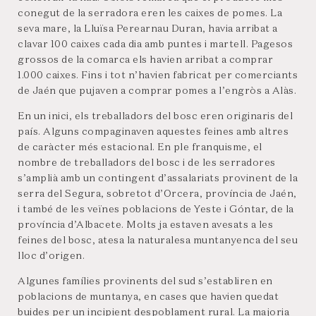
conegut de la serradora eren les caixes de pomes. La
seva mare, la Lluïsa Perearnau Duran, havia arribat a
clavar 100 caixes cada dia amb puntes i martell. Pagesos
grossos de la comarca els havien arribat a comprar
1.000 caixes. Fins i tot n’havien fabricat per comerciants
de Jaén que pujaven a comprar pomes a l’engròs a Alàs.
En un inici, els treballadors del bosc eren originaris del
país. Alguns compaginaven aquestes feines amb altres
de caràcter més estacional. En ple franquisme, el
nombre de treballadors del bosc i de les serradores
s’amplià amb un contingent d’assalariats provinent de la
serra del Segura, sobretot d’Orcera, província de Jaén,
i també de les veïnes poblacions de Yeste i Góntar, de la
província d’Albacete. Molts ja estaven avesats a les
feines del bosc, atesa la naturalesa muntanyenca del seu
lloc d’origen.
Algunes famílies provinents del sud s’establiren en
poblacions de muntanya, en cases que havien quedat
buides per un incipient despoblament rural. La majoria