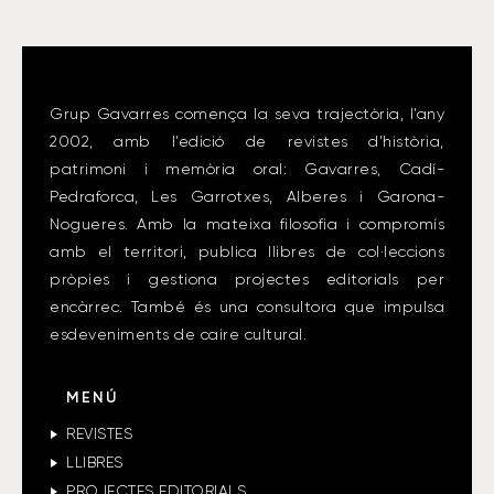
Grup Gavarres comença la seva trajectòria, l’any
2002, amb l’edició de revistes d’història,
patrimoni i memòria oral: Gavarres, Cadí-
Pedraforca, Les Garrotxes, Alberes i Garona-
Nogueres. Amb la mateixa filosofia i compromís
amb el territori, publica llibres de col·leccions
pròpies i gestiona projectes editorials per
encàrrec. També és una consultora que impulsa
esdeveniments de caire cultural.
MENÚ
REVISTES
LLIBRES
PROJECTES EDITORIALS