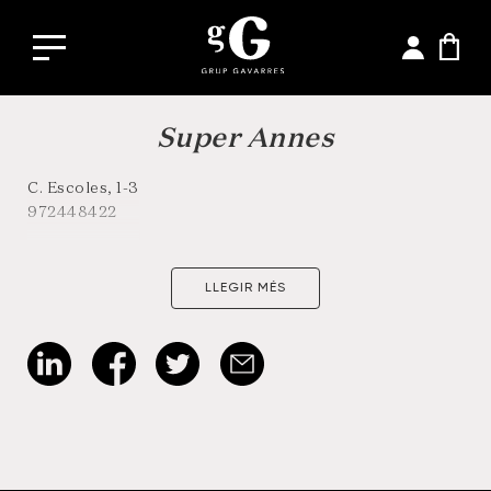
Super Annes
C. Escoles, 1-3
972448422
LLEGIR MÉS