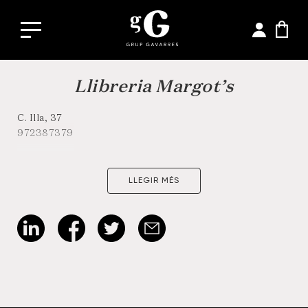
Llibreria Margot’s
C. Illa, 37
972387379
LLEGIR MÉS