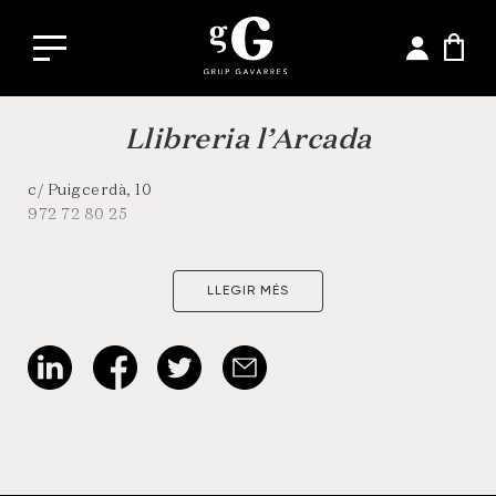
Llibreria l’Arcada
c/ Puigcerdà, 10
972 72 80 25
LLEGIR MÉS