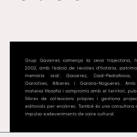
Grup Gavarres comença la seva trajectòria, l’
2002, amb l’edició de revistes d’història, patrimo
memòria oral: Gavarres, Cadí-Pedraforca, 
Garrotxes, Alberes i Garona-Nogueres. Amb
mateixa filosofia i compromís amb el territori, pub
llibres de col·leccions pròpies i gestiona proje
editorials per encàrrec. També és una consultora
impulsa esdeveniments de caire cultural.