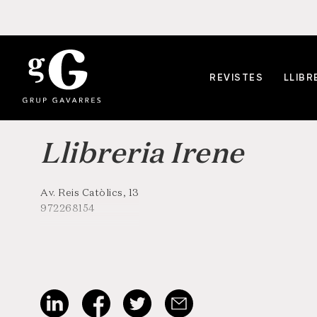
REVISTES
LLIBR
Llibreria Irene
Av. Reis Catòlics, 13
972268154