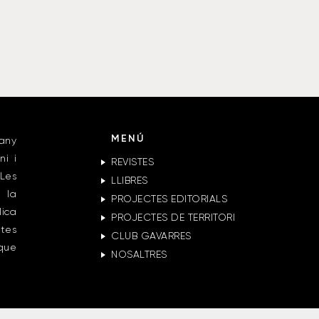
MENÚ
any
ni i
REVISTES
Les
LLIBRES
 la
PROJECTES EDITORIALS
lica
PROJECTES DE TERRITORI
ctes
CLUB GAVARRES
 que
NOSALTRES