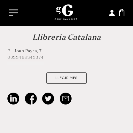
Llibreria Catalana
Pl. Joan Payra, 7
0033468343374
LLEGIR MÉS