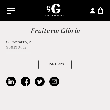
Fruiteria Glòria
C. Pontarró, 2
938236452
LLEGIR MÉS