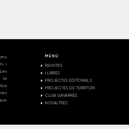
MENÚ
any
ni i
REVISTES
Les
LLIBRES
 la
PROJECTES EDITORIALS
lica
PROJECTES DE TERRITORI
ctes
CLUB GAVARRES
 que
NOSALTRES