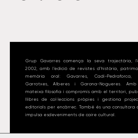
Grup Gavarres comença la seva trajectòria, l’
2002, amb l’edició de revistes d’història, patrimo
memòria oral: Gavarres, Cadí-Pedraforca, 
Garrotxes, Alberes i Garona-Nogueres. Amb
mateixa filosofia i compromís amb el territori, pub
llibres de col·leccions pròpies i gestiona proje
editorials per encàrrec. També és una consultora
impulsa esdeveniments de caire cultural.