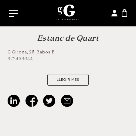
Estanc de Quart
C Girona, 25. Baixos B
972469644
LLEGIR MÉS