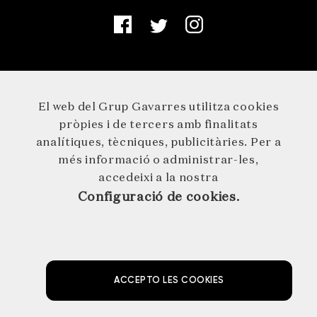
El web del Grup Gavarres utilitza cookies
pròpies i de tercers amb finalitats
analítiques, tècniques, publicitàries. Per a
més informació o administrar-les,
accedeixi a la nostra
Configuració de cookies.
© 2026 GRUP GAVARRES · Germà Agustí 1 · 17244 Cassà de la
Selva · 972 46 29 29 · info@grupgavarres.cat
AVÍS LEGAL
POLÍTICA DE PROTECCIÓ DE DADES
POLÍTICA DE COOKIES
ACCEPTO LES COOKIES
NEWSLETTER
by NEORG