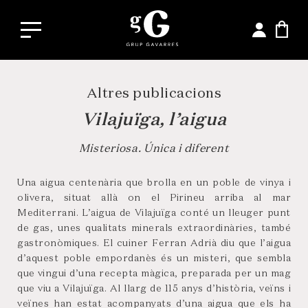
Altres publicacions
Vilajuïga, l’aigua
Misteriosa. Única i diferent
Una aigua centenària que brolla en un poble de vinya i
olivera, situat allà on el Pirineu arriba al mar
Mediterrani. L’aigua de Vilajuïga conté un lleuger punt
de gas, unes qualitats minerals extraordinàries, també
gastronòmiques. El cuiner Ferran Adrià diu que l’aigua
d’aquest poble empordanès és un misteri, que sembla
que vingui d’una recepta màgica, preparada per un mag
que viu a Vilajuïga. Al llarg de 115 anys d’història, veïns i
veïnes han estat acompanyats d’una aigua que els ha