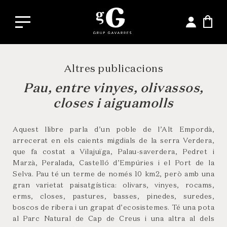
Altres publicacions
Pau, entre vinyes, olivassos,
closes i aiguamolls
Aquest llibre parla d’un poble de l’Alt Empordà,
arrecerat en els caients migdials de la serra Verdera,
que fa costat a Vilajuïga, Palau-saverdera, Pedret i
Marzà, Peralada, Castelló d’Empúries i el Port de la
Selva. Pau té un terme de només 10 km2, però amb una
gran varietat paisatgística: olivars, vinyes, rocams,
erms, closes, pastures, basses, pinedes, suredes,
boscos de ribera i un grapat d’ecosistemes. Té una pota
al Parc Natural de Cap de Creus i una altra al dels