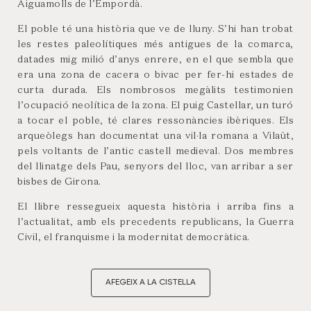
Aiguamolls de l’Empordà.
El poble té una història que ve de lluny. S’hi han trobat
les restes paleolítiques més antigues de la comarca,
datades mig milió d’anys enrere, en el que sembla que
era una zona de cacera o bivac per fer-hi estades de
curta durada. Els nombrosos megàlits testimonien
l’ocupació neolítica de la zona. El puig Castellar, un turó
a tocar el poble, té clares ressonàncies ibèriques. Els
arqueòlegs han documentat una vil·la romana a Vilaüt,
pels voltants de l’antic castell medieval. Dos membres
del llinatge dels Pau, senyors del lloc, van arribar a ser
bisbes de Girona.
El llibre ressegueix aquesta història i arriba fins a
l’actualitat, amb els precedents republicans, la Guerra
Civil, el franquisme i la modernitat democràtica.
AFEGEIX A LA CISTELLA