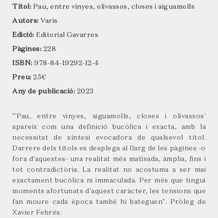
Títol:
Pau, entre vinyes, olivassos, closes i aiguamolls
Autors:
Varis
Edició:
Editorial Gavarres
Pàgines:
228
ISBN:
978-84-19292-12-4
Preu:
25€
Any de publicació:
2023
"'Pau, entre vinyes, aiguamolls, closes i olivassos'
apareix com una definició bucòlica i exacta, amb la
necessitat de síntesi evocadora de qualsevol títol.
Darrere dels títols es desplega al llarg de les pàgines -o
fora d'aquestes- una realitat més matisada, àmplia, fins i
tot contradictòria. La realitat no acostuma a ser mai
exactament bucòlica ni immaculada. Per més que tingui
moments afortunats d'aquest caràcter, les tensions que
fan moure cada època també hi bateguen". Pròleg de
Xavier Febrés.