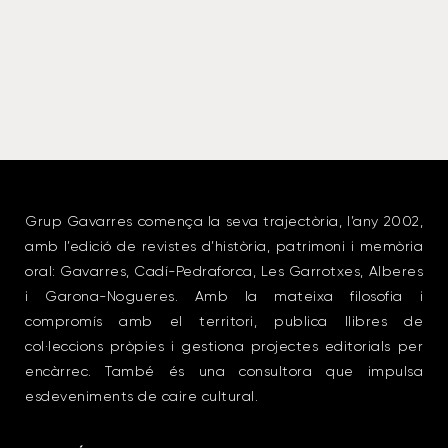
Grup Gavarres comença la seva trajectòria, l’any 2002,
amb l’edició de revistes d’història, patrimoni i memòria
oral: Gavarres, Cadí-Pedraforca, Les Garrotxes, Alberes
i Garona-Nogueres. Amb la mateixa filosofia i
compromís amb el territori, publica llibres de
col·leccions pròpies i gestiona projectes editorials per
encàrrec. També és una consultora que impulsa
esdeveniments de caire cultural.