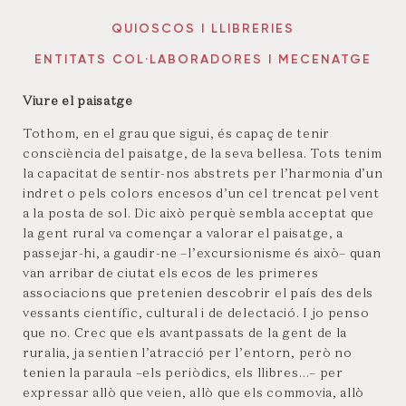
QUIOSCOS I LLIBRERIES
ENTITATS COL·LABORADORES I MECENATGE
Viure el paisatge
Tothom, en el grau que sigui, és capaç de tenir
consciència del paisatge, de la seva bellesa. Tots tenim
la capacitat de sentir-nos abstrets per l’harmonia d’un
indret o pels colors encesos d’un cel trencat pel vent
a la posta de sol. Dic això perquè sembla acceptat que
la gent rural va començar a valorar el paisatge, a
passejar-hi, a gaudir-ne –l’excursionisme és això– quan
van arribar de ciutat els ecos de les primeres
associacions que pretenien descobrir el país des dels
vessants científic, cultural i de delectació. I jo penso
que no. Crec que els avantpassats de la gent de la
ruralia, ja sentien l’atracció per l’entorn, però no
tenien la paraula –els periòdics, els llibres…– per
expressar allò que veien, allò que els commovia, allò