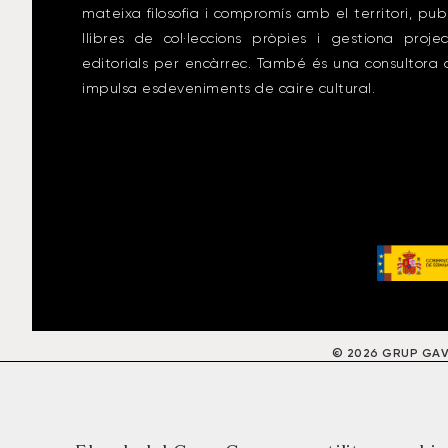
mateixa filosofia i compromís amb el territori, pub
llibres de col·leccions pròpies i gestiona proje
editorials per encàrrec. També és una consultora
impulsa esdeveniments de caire cultural.
© 2026 GRUP GAVAR
AVÍS LEGAL
P