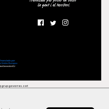
o@grupgavarres.cat
TTER
by NEORG