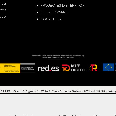
lica
PROJECTES DE TERRITORI
ctes
CLUB GAVARRES
 que
NOSALTRES
RES · Germà Agustí 1 · 17244 Cassà de la Selva · 972 46 29 29 · inf
OLÍTICA DE PROTECCIÓ DE DADES
POLÍTICA DE COOKIES
NEWSLE