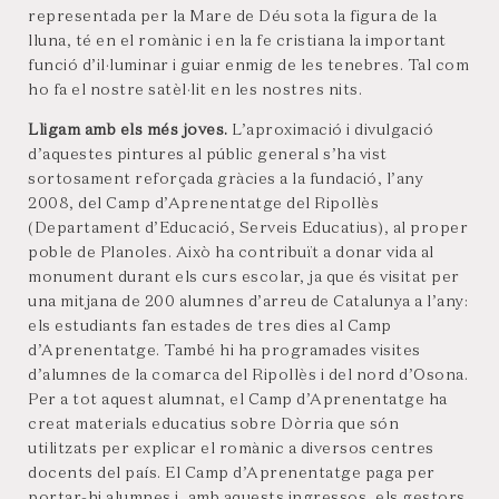
representada per la Mare de Déu sota la figura de la
lluna, té en el romànic i en la fe cristiana la important
funció d’il·luminar i guiar enmig de les tenebres. Tal com
ho fa el nostre satèl·lit en les nostres nits.
Lligam amb els més joves.
L’aproximació i divulgació
d’aquestes pintures al públic general s’ha vist
sortosament reforçada gràcies a la fundació, l’any
2008, del Camp d’Aprenentatge del Ripollès
(Departament d’Educació, Serveis Educatius), al proper
poble de Planoles. Això ha contribuït a donar vida al
monument durant els curs escolar, ja que és visitat per
una mitjana de 200 alumnes d’arreu de Catalunya a l’any:
els estudiants fan estades de tres dies al Camp
d’Aprenentatge. També hi ha programades visites
d’alumnes de la comarca del Ripollès i del nord d’Osona.
Per a tot aquest alumnat, el Camp d’Aprenentatge ha
creat materials educatius sobre Dòrria que són
utilitzats per explicar el romànic a diversos centres
docents del país. El Camp d’Aprenentatge paga per
portar-hi alumnes i, amb aquests ingressos, els gestors