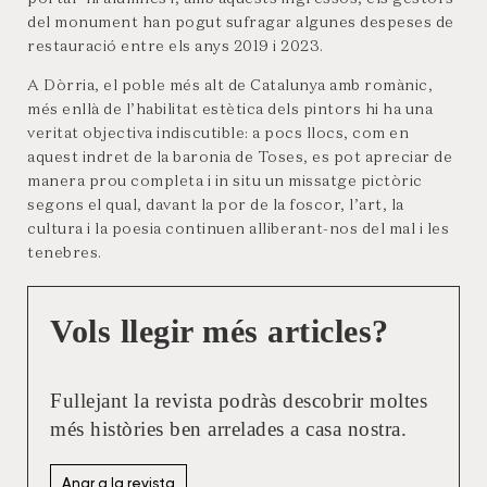
del monument han pogut sufragar algunes despeses de
restauració entre els anys 2019 i 2023.
A Dòrria, el poble més alt de Catalunya amb romànic,
més enllà de l’habilitat estètica dels pintors hi ha una
veritat objectiva indiscutible: a pocs llocs, com en
aquest indret de la baronia de Toses, es pot apreciar de
manera prou completa i in situ un missatge pictòric
segons el qual, davant la por de la foscor, l’art, la
cultura i la poesia continuen alliberant-nos del mal i les
tenebres.
Vols llegir més articles?
Fullejant la revista podràs descobrir moltes
més històries ben arrelades a casa nostra.
Anar a la revista