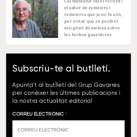
Cal mantenir viu el record i
el saber de remeiers i
remeieres que ja no hi són,
per evitar que es perdi el
seu pòsit de saviesa sobre
les herbes guaridores
Subscriu-te al butlletí.
Apunta't al butlletí del Grup Gavarres
per conèixer les últimes publicacions i
la nostra actualitat editorial
CORREU ELECTRÒNIC
*