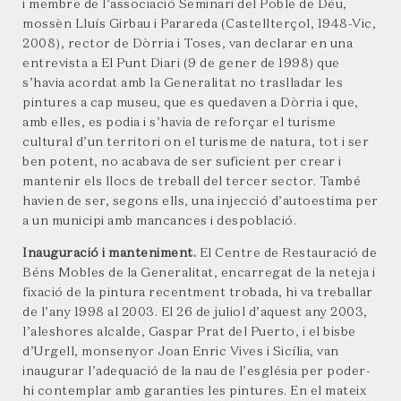
i membre de l’associació Seminari del Poble de Déu,
mossèn Lluís Girbau i Parareda (Castellterçol, 1948-Vic,
2008), rector de Dòrria i Toses, van declarar en una
entrevista a El Punt Diari (9 de gener de 1998) que
s’havia acordat amb la Generalitat no traslladar les
pintures a cap museu, que es quedaven a Dòrria i que,
amb elles, es podia i s’havia de reforçar el turisme
cultural d’un territori on el turisme de natura, tot i ser
ben potent, no acabava de ser suficient per crear i
mantenir els llocs de treball del tercer sector. També
havien de ser, segons ells, una injecció d’autoestima per
a un municipi amb mancances i despoblació.
Inauguració i manteniment.
El Centre de Restauració de
Béns Mobles de la Generalitat, encarregat de la neteja i
fixació de la pintura recentment trobada, hi va treballar
de l’any 1998 al 2003. El 26 de juliol d’aquest any 2003,
l’aleshores alcalde, Gaspar Prat del Puerto, i el bisbe
d’Urgell, monsenyor Joan Enric Vives i Sicília, van
inaugurar l’adequació de la nau de l’església per poder-
hi contemplar amb garanties les pintures. En el mateix