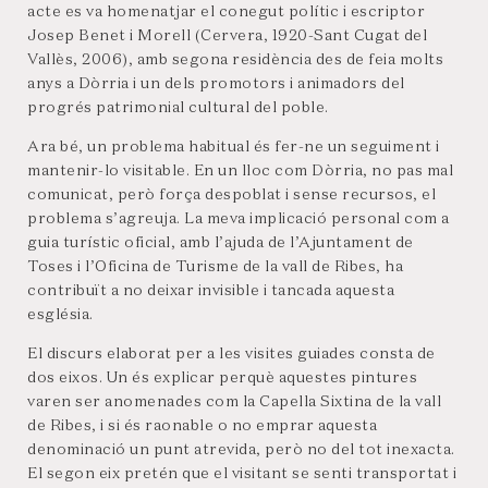
acte es va homenatjar el conegut polític i escriptor
Josep Benet i Morell (Cervera, 1920-Sant Cugat del
Vallès, 2006), amb segona residència des de feia molts
anys a Dòrria i un dels promotors i animadors del
progrés patrimonial cultural del poble.
Ara bé, un problema habitual és fer-ne un seguiment i
mantenir-lo visitable. En un lloc com Dòrria, no pas mal
comunicat, però força despoblat i sense recursos, el
problema s’agreuja. La meva implicació personal com a
guia turístic oficial, amb l’ajuda de l’Ajuntament de
Toses i l’Oficina de Turisme de la vall de Ribes, ha
contribuït a no deixar invisible i tancada aquesta
església.
El discurs elaborat per a les visites guiades consta de
dos eixos. Un és explicar perquè aquestes pintures
varen ser anomenades com la Capella Sixtina de la vall
de Ribes, i si és raonable o no emprar aquesta
denominació un punt atrevida, però no del tot inexacta.
El segon eix pretén que el visitant se senti transportat i