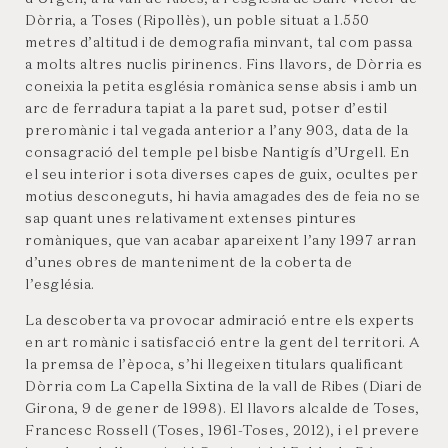
Dòrria, a Toses (Ripollès), un poble situat a 1.550
metres d’altitud i de demografia minvant, tal com passa
a molts altres nuclis pirinencs. Fins llavors, de Dòrria es
coneixia la petita església romànica sense absis i amb un
arc de ferradura tapiat a la paret sud, potser d’estil
preromànic i tal vegada anterior a l’any 903, data de la
consagració del temple pel bisbe Nantigís d’Urgell. En
el seu interior i sota diverses capes de guix, ocultes per
motius desconeguts, hi havia amagades des de feia no se
sap quant unes relativament extenses pintures
romàniques, que van acabar apareixent l’any 1997 arran
d’unes obres de manteniment de la coberta de
l’església.
La descoberta va provocar admiració entre els experts
en art romànic i satisfacció entre la gent del territori. A
la premsa de l’època, s’hi llegeixen titulars qualificant
Dòrria com La Capella Sixtina de la vall de Ribes (Diari de
Girona, 9 de gener de 1998). El llavors alcalde de Toses,
Francesc Rossell (Toses, 1961-Toses, 2012), i el prevere