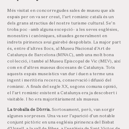
Més visitat en concorregudes sales de museu que als
espais per on va ser creat, l’art romànic català és un
dels grans atractius del nostre turisme cultural. Se’n
troba poc –amb alguna excepció– a les seves esglésies,
monestirs i canòniques, situades generalment en
indrets pirinencs avui gairebé despoblats. La major part
és, entre d’altres llocs, al Museu Nacional d’Art de
Catalunya de Barcelona (MNAC), amb una molt bona
col·lecció, i també al Museu Episcopal de Vic (MEV), així
com en d’altres museus diocesans de Catalunya. Tots
aquests espais museístics van dur i duen a terme una
ingent i meritòria recerca, conservació i difusió del
romànic. A finals del segle XX, segons comuna opinió,
el l’art romànic existent a Catalunya era ja descobert i
visitable. I ho era majoritàriament als museus.
La troballa de Dòrria.
Sortosament, però, van sorgir
algunes sorpreses. Una va ser l’aparició d’un notable
conjunt pictòric en una església pirinenca del Bisbat
d’Urgell, a la vall de Ribes, a l’església de Sant Víctor de