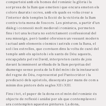
comparteixi amb els homes del romànic la glòria i la
sorpresa de la llum que emetien i que encara emeten els
colors daurats i ocres, amb els quals es volia crear a
l’interior dels temples la ficció de la victòria de la llum
contra tota mena de foscors. Les pintures, a partir d’un
diàleg i connexió molt medieval i romànica, permeten
fins i tot una lectura no estrictament confessional del
seu missatge, però també ofereixen un vessant modern
i actual amb elements còsmics i astrals com la lluna, el
sol i les estrelles, que conviuen dins la volta de canó del
temple amb els apòstols i els sants de Déu: aquests,
encapçalats pel rei David, interpreten cants de joia
davant la imminent arribada de la llum perpètua del
diumenge sense posta de la fi del món i de la instauració
del regne de Déu, representat pel Pantocràtor i la
predicació dels apòstols, dissenyats per mans de com a
mínim dos pintors dels segles XII i XIII.
Fins i tot, el paper de la dona en el món del romànic és
objecte de reflexió i anàlisi per als que contemplaven i
ara contemplen aquestes pintures. La dona,