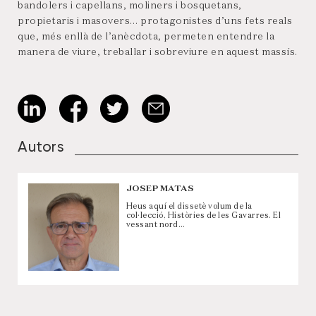
bandolers i capellans, moliners i bosquetans,
propietaris i masovers… protagonistes d’uns fets reals
que, més enllà de l’anècdota, permeten entendre la
manera de viure, treballar i sobreviure en aquest massís.
Autors
JOSEP MATAS
Heus aquí el dissetè volum de la
col·lecció, Històries de les Gavarres. El
vessant nord…