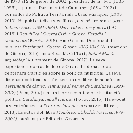
de 1979 al 2 de gener de 2002, president de la FMC (1981-
1995), diputat al Parlament de Catalunya (1984-2012) i
conseller de Política Territorial i Obres Públiques (2003-
2010). Ha publicat diversos llibres, els més recents:
Joan
Subias Galter (1894-1984)
,
Dues vides i una guerra
(IEC,
2016) i
República i Guerra Civil a Girona. Estudis i
documents
(ICRPC, 2018). Amb Gemma Domènech ha
publicat
Patrimoni i Guerra. Girona, 1936-1940
(Ajuntament
de Girona, 2015) i amb Rosa M. Gil Tort,
Rafael Masó,
arqueòleg
(Ajuntament de Girona, 2017). La seva
experiència com a alcalde de Girona ha donat lloc a
centenars d’articles sobre la política municipal. La seva
dimensió política es reflecteix en un llibre de memòries
Testimoni de càrrec. Vint anys al servei de Catalunya (1993-
2012)
(Proa, 2014) i en un llibre recent sobre la situació
política:
Catalunya, mirall trencat
(Pòrtic, 2018). Ha evocat
la seva infantesa a
Fent tentines per la vida
(Ara llibres,
2013). És autor del llibre
Memòries d’alcalde (Girona, 1979-
2002)
, publicat per Editorial Gavarres.