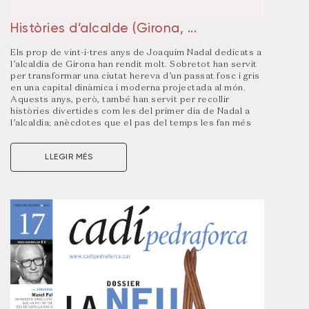
Històries d’alcalde (Girona, ...
Els prop de vint-i-tres anys de Joaquim Nadal dedicats a
l’alcaldia de Girona han rendit molt. Sobretot han servit
per transformar una ciutat hereva d’un passat fosc i gris
en una capital dinàmica i moderna projectada al món.
Aquests anys, però, també han servit per recollir
històries divertides com les del primer dia de Nadal a
l’alcaldia; anècdotes que el pas del temps les fan més
entranyables, com la nit del 23F; també, situacions
tràgiques per la mort d’alguns companys de viatge com
LLEGIR MÉS
Just M. Casero, Jaume Curbet…