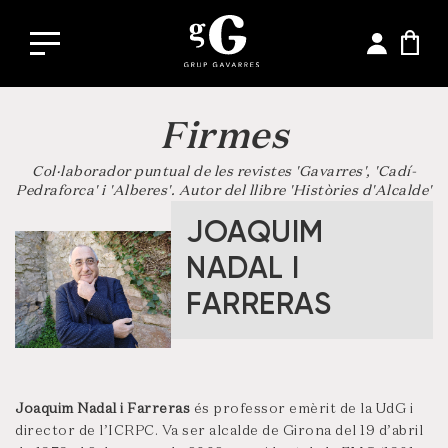
Firmes
Col·laborador puntual de les revistes 'Gavarres', 'Cadí-
Pedraforca' i 'Alberes'. Autor del llibre 'Històries d'Alcalde'
JOAQUIM
NADAL I
FARRERAS
Joaquim Nadal i Farreras
és professor emèrit de la UdG i
director de l’ICRPC. Va ser alcalde de Girona del 19 d’abril