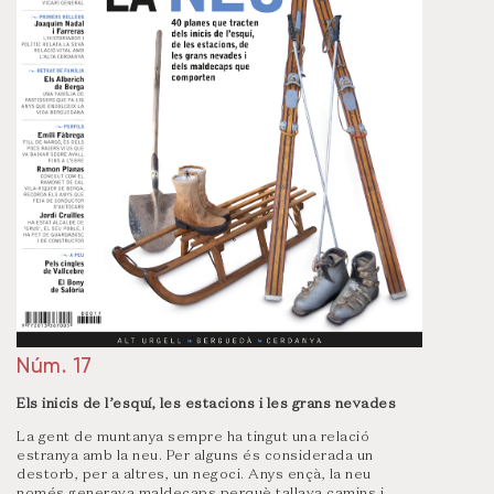
Núm. 17
Els inicis de l’esquí, les estacions i les grans nevades
La gent de muntanya sempre ha tingut una relació
estranya amb la neu. Per alguns és considerada un
destorb, per a altres, un negoci. Anys ençà, la neu
només generava maldecaps perquè tallava camins i