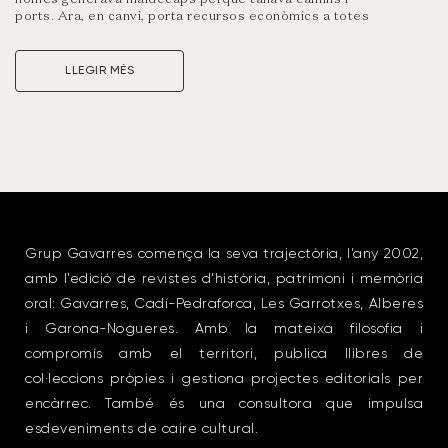
ports. Ara, en canvi, porta recursos econòmics a totes
les comarques que han fet del turisme d’hivern un dels
seus principals recursos econòmics. A aquesta revista
parlem d’estacions d’esquí, dels primers emprenedors,
LLEGIR MÉS
de les grans nevades i d’aquells que, només caure un
floc, correu a treure-la de carreteres i carrers…
Visualitza un resum d’aquest número clicant a la portada
Grup Gavarres comença la seva trajectòria, l’any 2002,
amb l’edició de revistes d’història, patrimoni i memòria
oral: Gavarres, Cadí-Pedraforca, Les Garrotxes, Alberes
i Garona-Nogueres. Amb la mateixa filosofia i
compromís amb el territori, publica llibres de
col·leccions pròpies i gestiona projectes editorials per
encàrrec. També és una consultora que impulsa
esdeveniments de caire cultural.